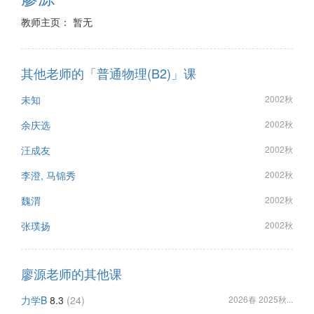
教师主页： 暂无
其他老师的「普通物理(B2)」课
未知
2002秋
余庆选
2002秋
汪成友
2002秋
李澄, 马锦秀
2002秋
魏渭
2002秋
张璞扬
2002秋
廖源老师的其他课
力学B
8.3
(24)
2026春 2025秋...