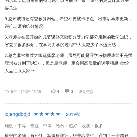
的形式，边边角角的概念题可以考前放一放，重点的典型计算方法
要关注
5.总评成绩还有登教务网站，希望不要被卡绩点，出来后再来更新，
评价老师的给分情况。
6.老师会在最开始的几节课补充微积分等力学部分用到的数学知识，
省去了很多麻烦，在学习力学的过程中大大减少了不适应感
7.总之非常推荐大家选择廖老师（虽然可能是开学考物理成绩不是很
理想被分到了b班），但是廖老师一定会用高质量的课堂和超nice的
人品征服大家~~
4
0
2018年1月23日 08:05
复制链接
jdjehgdbdjd
2019秋
难度：中等
作业：中等
给分：超好
收获：很多
很好的老师，有PPT，写得很详细，很关心学生。遇到了一个超好