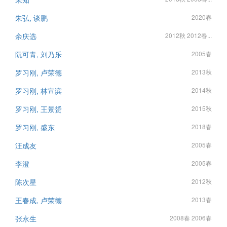
朱弘, 谈鹏
2020春
余庆选
2012秋 2012春...
阮可青, 刘乃乐
2005春
罗习刚, 卢荣德
2013秋
罗习刚, 林宣滨
2014秋
罗习刚, 王景赟
2015秋
罗习刚, 盛东
2018春
汪成友
2005春
李澄
2005春
陈次星
2012秋
王春成, 卢荣德
2013春
张永生
2008春 2006春