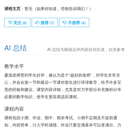
课程主页
：暂无（如果你知道，劳烦告诉我们！）
关注
推荐
不推荐
(
0
)
(
7
)
(
4
)
AI 总结
AI 总结为根据点评内容自动生成，仅供参考
教学水平
廖源老师受到学生好评，被认为是个“超好的老师”，对学生非常关
心，并会在第一节和最后一节课对新生进行谆谆教导，给予许多宝
贵的经验和建议。课堂内容详细，尤其是对力学部分补充微积分等
必要的数学知识，使学生更容易适应课程。
课程内容
课程包括小测、作业、期中、期末考试。小测不定期且不提前通
知，内容简单，计入平时成绩。作业只要交满基本可以拿满分。力