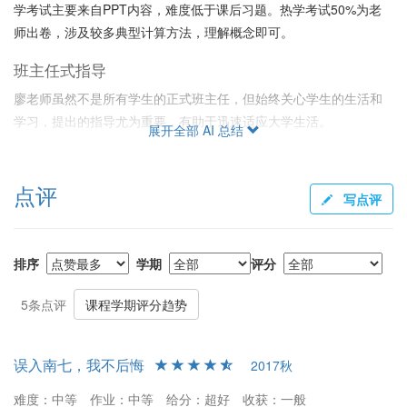
学考试主要来自PPT内容，难度低于课后习题。热学考试50%为老
师出卷，涉及较多典型计算方法，理解概念即可。
班主任式指导
廖老师虽然不是所有学生的正式班主任，但始终关心学生的生活和
学习，提出的指导尤为重要，有助于迅速适应大学生活。
展开全部 AI 总结
给分情况
给分宽松，不轻易卡绩点，优秀率较高。即便成绩一般的学生也能
点评
写点评
取得较好最终成绩，学生普遍对给分满意。
综合评价
排序
学期
评分
总体而言，廖源老师教学认真负责、关心学生，给出详细PPT，容
易上手，适合大一新生，尤其是物理开学考表现不佳的学生。他的
5条点评
课程学期评分趋势
课堂内容易懂，考试相对简单，给分公平，推荐选修。
误入南七，我不后悔
2017秋
难度：中等
作业：中等
给分：超好
收获：一般