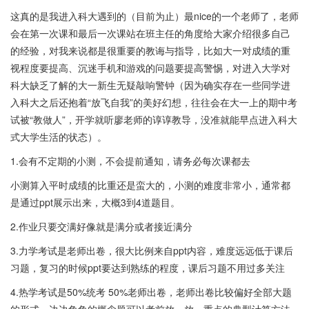
这真的是我进入科大遇到的（目前为止）最nice的一个老师了，老师
会在第一次课和最后一次课站在班主任的角度给大家介绍很多自己
的经验，对我来说都是很重要的教诲与指导，比如大一对成绩的重
视程度要提高、沉迷手机和游戏的问题要提高警惕，对进入大学对
科大缺乏了解的大一新生无疑敲响警钟（因为确实存在一些同学进
入科大之后还抱着“放飞自我”的美好幻想，往往会在大一上的期中考
试被“教做人”，开学就听廖老师的谆谆教导，没准就能早点进入科大
式大学生活的状态）。
1.会有不定期的小测，不会提前通知，请务必每次课都去
小测算入平时成绩的比重还是蛮大的，小测的难度非常小，通常都
是通过ppt展示出来，大概3到4道题目。
2.作业只要交满好像就是满分或者接近满分
3.力学考试是老师出卷，很大比例来自ppt内容，难度远远低于课后
习题，复习的时候ppt要达到熟练的程度，课后习题不用过多关注
4.热学考试是50%统考 50%老师出卷，老师出卷比较偏好全部大题