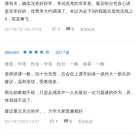
课有关，确实没有好好学，考试也考的非常差。最后给分凭良心讲
是非常好的，优秀率大约调满了。本以为会下3的我最后居然压线上
3，简直爽飞
1
0
2017年7月13日 07:04
复制链接
steven
2017春
难度：中等
作业：中等
给分：一般
收获：一般
老师讲课一般，但十分负责，总会在上课开始谈一谈对大一新生的
建议，温和亲切，受教很多。
两位助教都不错，只是反感其中一人在最后一次习题课的作为，具
体我就不说了。
建议重点关注热学。。力学大家普遍都好
1
0
2017年7月6日 14:37
复制链接