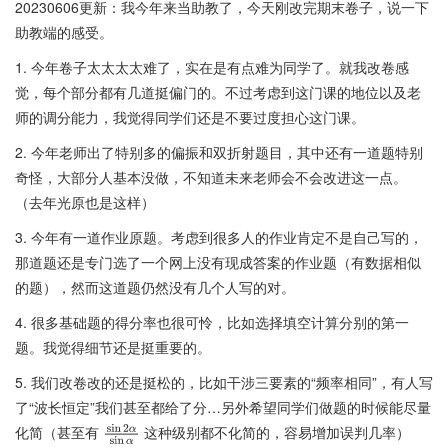
20230606更新：我今年来当助教了，今天刚改完期末卷子，说一下
助教端的感受。
1. 今年卷子太太太太难了，实在是有点难为同学了。就我改卷感
觉，每个部分都有几道挺偏门的。不过考虑到这门课的地位以及老
师的调分能力，我觉得同学们还是不要过度担心这门课。
2. 今年老师出了特别多的偏振和双折射题目，其中还有一道题特别
奇怪，大部分人基本没做，不知道未来老师会不会改进这一点。
（去年光原也是这样）
3. 今年有一道作业原题。考虑到很多人的作业肯定不是自己写的，
那道题还是专门选了一个网上没有现成答案的作业题（有数据相似
的题），然而这道题仍然没有几个人写的对。
4. 很多基础题的得分率也很可怜，比如选择填空计算分别的第一
题。我觉得细节还是挺重要的。
5. 我们改卷改的还是挺松的，比如干涉三要素的“频率相同”，有人写
了“波长恒定”我们甚至都给了分…另外希望同学们做题的时候能尽量
化简（甚至有
这种级别都不化简的，容易增加误判几率）
sin
2
α
sin
α