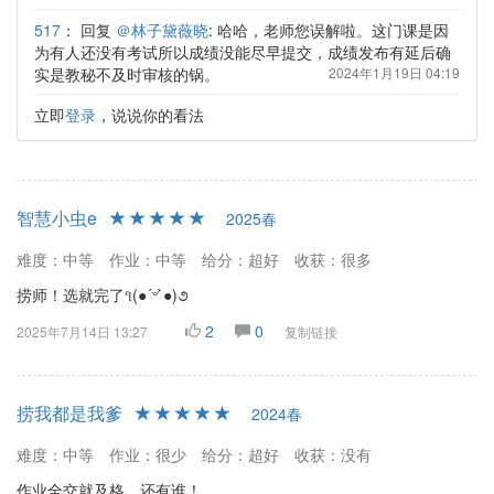
517
：
回复
＠林子黛薇晓
: 哈哈，老师您误解啦。这门课是因
为有人还没有考试所以成绩没能尽早提交，成绩发布有延后确
实是教秘不及时审核的锅。
2024年1月19日 04:19
立即
登录
，说说你的看法
智慧小虫e
2025春
难度：中等
作业：中等
给分：超好
收获：很多
捞师！选就完了૧(●´৺`●)૭
2
0
2025年7月14日 13:27
复制链接
捞我都是我爹
2024春
难度：中等
作业：很少
给分：超好
收获：没有
作业全交就及格，还有谁！