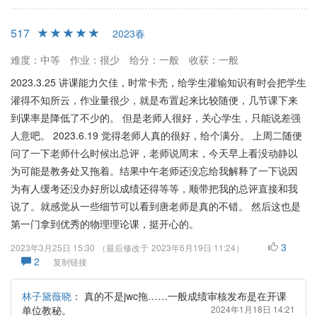
517
2023春
难度：中等
作业：很少
给分：一般
收获：一般
2023.3.25 讲课能力欠佳，时常卡壳，给学生灌输知识有时会把学生
灌得不知所云，作业量很少，就是布置起来比较随便，几节课下来
到课率是降低了不少的。 但是老师人很好，关心学生，只能说差强
人意吧。 2023.6.19 觉得老师人真的很好，给个满分。 上周二随便
问了一下老师什么时候出总评，老师说周末，今天早上看没动静以
为可能是教务处又拖着。结果中午老师还没忘给我解释了一下说因
为有人缓考还没办好所以成绩还得等等，顺带把我的总评直接和我
说了。就感觉从一些细节可以看到唐老师是真的不错。 然后这也是
第一门拿到优秀的物理理论课，挺开心的。
3
2023年3月25日 15:30
（最后修改于
2023年6月19日 11:24
）
2
复制链接
林子黛薇晓
：
真的不是jwc拖……一般成绩审核发布是在开课
单位教秘。
2024年1月18日 14:21