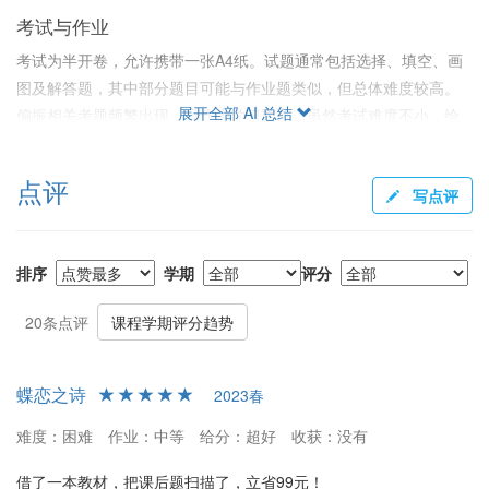
考试与作业
考试为半开卷，允许携带一张A4纸。试题通常包括选择、填空、画
图及解答题，其中部分题目可能与作业题类似，但总体难度较高。
展开全部 AI 总结
偏振相关考题频繁出现，应作为学习重点。虽然考试难度不小，给
部分学生带来挑战，但平时成绩在最终评估中占比较大。作业数量
适中，完成作业可获得满分。
点评
写点评
给分与成绩评定
唐老师的课程以“捞分”著称，许多学生表示唐老师给分很慷慨。据反
排序
学期
评分
馈，平时成绩占比大约60%（有些评价称为45%平时分、55%期末
分），最终成绩调整充分，很多学生分数较高，优秀率高。此外，
20条点评
课程学期评分趋势
缺乏严格点名和随堂测试，为想轻松过关的学生提供了便利。
学生建议与选课建议
蝶恋之诗
2023春
学生建议对于偏振部分应加强学习，复习时需注意作业题及公式推
难度：困难
作业：中等
给分：超好
收获：没有
导。唐老师的课程适合不愿投入大量时间但希望成绩保底的学生，
或是对光学有一定把握且愿意自学的学习者。相对而言，重视课堂
借了一本教材，把课后题扫描了，立省99元！