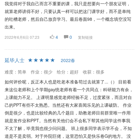
我觉得对于我自己而言不重要的课，我只是想要向一个朋友证明，
就算老师讲得不好，只要认真一样可以把这门课学好，而不是单纯
的吐槽老师，然后自己放弃学习。最后卷面98，一个概念填空没写
出来。
4
0
2022年6月6日 07:23
复制链接
延毕人士
2022春
难度：简单
作业：很少
给分：超好
收获：很多
如何评价呢，反正本人也是吃老本准备苟过去就算了...（） 目前看
来这位老师和上个学期gay统老师有着一个共同点：科研能力有余，
上课能力不足。 上课明显感觉老师经验不足，过度紧张，而且对自
己的PPT有些不太熟悉。当然还有大家喜闻乐见的上课破防。 作业
倒是很少，也是比较经典的几个题目，助教老师目前群里唯一作用
就是发作业和PPT。当然有关他们会不会私下帮其他同学这件事我
不太了解，毕竟我也很少问问题。 班上很多同学表示学不会，不知
道是不是卖弱。对于外院巨佬，这里恐怕又是快乐卷G的地方。 没