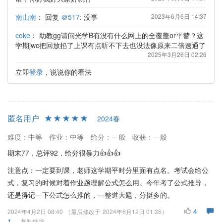
南山南
：
回复
＠517
: 没事
2023年6月6日 14:37
coke
：
助教gg请问光学B有没有什么网上的全覆盖or平替？这
学期jwc把回放掐了上课有点听不下去也没法像原来二倍速通了
2025年3月26日 02:26
立即
登录
，说说你的看法
匿名用户
2024春
难度：中等
作业：中等
给分：一般
收获：一般
期末77，总评92，给分很暴力👍👍👍
注意点：一定要到课，老师这学期平时分里面有点名。考试会给公
式，复习的时候对着作业题理解公式怎么用。今年考了公式推导，
还是得记一下公式怎么推的，一整道大题，分挺多的。
4
2024年4月2日 08:40
（最后修改于
2024年6月12日 01:35
）
1
复制链接