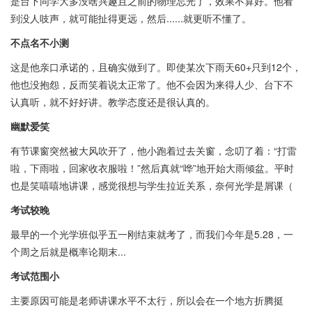
是台下同学大多没啥兴趣且之前的物理忘光了，效果不算好。他看
到没人吱声，就可能扯得更远，然后......就更听不懂了。
不点名不小测
这是他亲口承诺的，且确实做到了。即使某次下雨天60+只到12个，
他也没抱怨，反而笑着说太正常了。他不会因为来得人少、台下不
认真听，就不好好讲。教学态度还是很认真的。
幽默爱笑
有节课窗突然被大风吹开了，他小跑着过去关窗，念叨了着：“打雷
啦，下雨啦，回家收衣服啦！”然后真就“哗”地开始大雨倾盆。平时
也是笑嘻嘻地讲课，感觉很想与学生拉近关系，奈何光学是屑课（
考试较晚
最早的一个光学班似乎五一刚结束就考了，而我们今年是5.28，一
个周之后就是概率论期末...
考试范围小
主要原因可能是老师讲课水平不太行，所以会在一个地方折腾挺