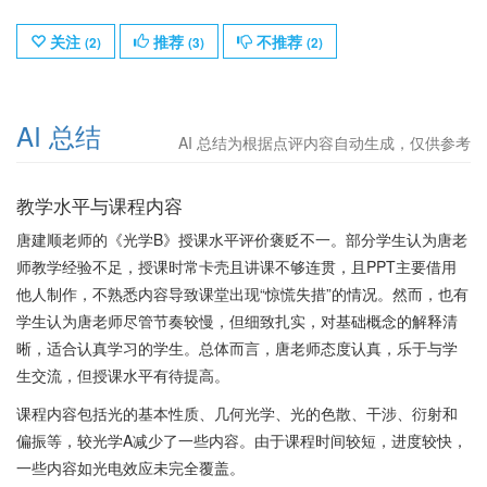
关注
推荐
不推荐
(
2
)
(
3
)
(
2
)
AI 总结
AI 总结为根据点评内容自动生成，仅供参考
教学水平与课程内容
唐建顺老师的《光学B》授课水平评价褒贬不一。部分学生认为唐老
师教学经验不足，授课时常卡壳且讲课不够连贯，且PPT主要借用
他人制作，不熟悉内容导致课堂出现“惊慌失措”的情况。然而，也有
学生认为唐老师尽管节奏较慢，但细致扎实，对基础概念的解释清
晰，适合认真学习的学生。总体而言，唐老师态度认真，乐于与学
生交流，但授课水平有待提高。
课程内容包括光的基本性质、几何光学、光的色散、干涉、衍射和
偏振等，较光学A减少了一些内容。由于课程时间较短，进度较快，
一些内容如光电效应未完全覆盖。