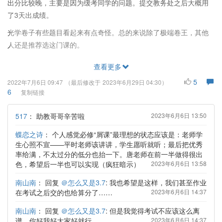
出分比较晚，主要是因为缓考同学的问题。提交教务处之后大概用
了3天出成绩。
光学卷子有些题目看起来有点奇怪。总的来说除了极端卷王，其他
人还是推荐选这门课的。
查看更多
5
2022年7月6日 09:47
（最后修改于
2023年6月29日 04:30
）
6
复制链接
517
：
助教哥哥辛苦啦
2023年6月6日 13:50
蝶恋之诗
：
个人感觉必修“屑课”最理想的状态应该是：老师学
生心照不宣——平时老师该讲讲，学生愿听就听；最后把优秀
率给满，不太过分的低分也抬一下。唐老师在前一半做得很出
色，希望后一半也可以实现（疯狂暗示）
2023年6月6日 13:58
南山南
：
回复
＠怎么又是3.7
: 我也希望是这样，我们甚至作业
在考试之后交的也给算分了……
2023年6月6日 14:37
南山南
：
回复
＠怎么又是3.7
: 但是我觉得考试不应该这么离
谱，你好我好大家好就行
2023年6月6日 14:37