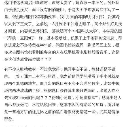
这门课这学期启用新教材，教材太贵了，建议收一本旧的。另外我
由于嫌贵没买，而且没有旧的能用，于是去图书馆荐购底下写了一
条。强烈吐槽图书馆荐购效率，我1月末的荐购5月才到书，距离考
试只剩下三天了。之前说1~3月到书不知道去哪了，问个邮件好几天
才回复，内容就是等消息，落款还写个“中国科技大学”。本学期的图
书荐购一直跟si了一样，基本没动过，积累了上千条荐购没消息，荐
购进度差不多停留在半年前。问图书馆的说周一到书周五上架，很
多次去图书馆都看到服务台的人在玩手机看电影炒股听音乐，这是
在这创造就业岗位呢？？？
有不少人吐槽教材，不过我觉得，抛开事实不谈，教材还是不错
的。（笑）课本上有不少错误，我之前借同学的书看了半小时就发
现两个算错的地方。而且出的题目有不少不合理的数字，比如牛顿
环的两块玻璃的半径，根据题目条件算出来只差3nm，出题人咋不
去实现3nm光刻机呢？？？傍轴小角度，小角度指37°；感觉出题人
自己都没做过。不过话说回来，这本书因为有彩印的加持，所以感
觉一些地方讲的还是比之前的黑白老教材更清楚一些，尤其是偏振
部分。