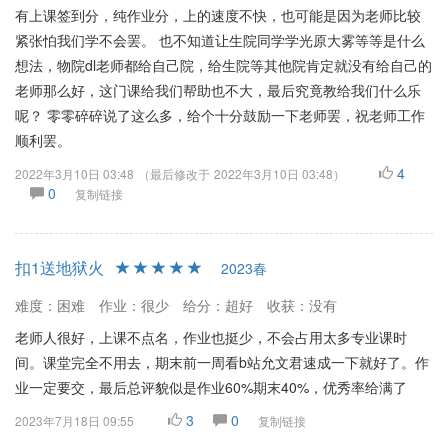
有上课签到分，纯作业分，上的速度不快，也可能是因为老师比较
紧张怕我们学不会罢。 也不知道让生院同学学光原大雾等等是什么
想法，物院dl老师都给自己院，给生院等其他院肯定就没有给自己的
老师那么好，这门课给我们帮助也不大，最后究竟教给我们什么乐
呢？ 零零碎碎说了这么多，给个十分鼓励一下老师罢，祝老师工作
顺利罢。
4
2022年3月10日 03:48
（最后修改于
2022年3月10日 03:48
）
0
复制链接
扣1送地狱火
2023春
难度：困难
作业：很少
给分：超好
收获：没有
老师人很好，上课不点名，作业也挺少，不会占用太多专业课时
间。课堂完全不用去，期末前一周看b站允文君速成一下就好了。作
业一定要交，最后总评貌似是作业60%期末40%，优秀率给满了
3
0
2023年7月18日 09:55
复制链接