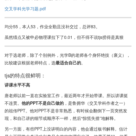
教学质量的学生可能需考虑其他选项。
交叉学科光学习题.pdf
总之，唐建顺老师的《光学B》是一门适合对课程成绩有期望、愿意
靠自学补充知识的学生选课的课程。有意选课的学生应结合自身学
均分55，本人53，作业全勤且没补交过，总评83。
习习惯与需求进行选择。
虽然绩点又被申必物理课拉下了0.01，但不得不说tjs捞得是真狠
对于选老师，除了个别例外，光学B的老师各个身怀绝技（褒义），
比较建议根据老师特点，选
最适合自己的
。
tjs的特点很鲜明：
讲课水平不高
唐老师以前一直在实验室工作，最近两年才开始带课。所以讲课挺
不连贯。
他的PPT不是自己做的​
，是鲁拥华（交叉学科作者之一）
的祖传PPT。他对PPT不是非常熟悉，有时候会翻倒下一页突然发
现，和自己讲的细节或顺序不一样，然后“惊慌失措”地解释。
另一方面，有些PPT上没讲明白的内容，他会通过板书解释。估计