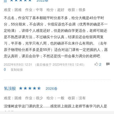
2022春
难度：困难
作业：中等
给分：超好
收获：很多
不点名，作业写了基本都能平时分差不多，给分大概是45分平时
分，55分期末，不会调分，卡绩应该也不会调（优秀率的确是不一
定给满），讲得个人感觉还好，但是的确自学更适合，老师可能还
是不熟悉讲课方法，不过确实十分认真，结课后还会给留两周复
习，半开卷，光学只有八周，也的确讲不出来什么有用的。（去年
原子物理给分差不多是是55开）适合对这门课有一定把握的人，愿
意认真听，课后会自学；不然还是找一些会暴力调分的老师吧
2
2022年6月9日 12:31
（最后修改于
2023年9月19日 12:40
）
0
复制链接
氢溴酸
2026春
难度：困难
作业：很少
给分：一般
收获：没有
没懂树皮学这门课的意义……感觉班上能跟上老师节奏学习的人是
个位数……