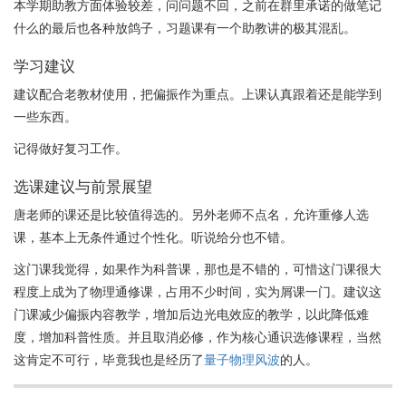
本学期助教方面体验较差，问问题不回，之前在群里承诺的做笔记
什么的最后也各种放鸽子，习题课有一个助教讲的极其混乱。
学习建议
建议配合老教材使用，把偏振作为重点。上课认真跟着还是能学到
一些东西。
记得做好复习工作。
选课建议与前景展望
唐老师的课还是比较值得选的。另外老师不点名，允许重修人选
课，基本上无条件通过个性化。听说给分也不错。
这门课我觉得，如果作为科普课，那也是不错的，可惜这门课很大
程度上成为了物理通修课，占用不少时间，实为屑课一门。建议这
门课减少偏振内容教学，增加后边光电效应的教学，以此降低难
度，增加科普性质。并且取消必修，作为核心通识选修课程，当然
这肯定不可行，毕竟我也是经历了
量子物理风波
的人。