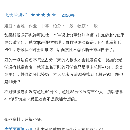
飞天垃圾桶
2026春
难度：困难
作业：中等
给分：一般
收获：一般
如果想听课还也许可以找一个讲课比tjs更好的老师（比如说hhy似乎
更合适？）。感觉tjs讲课很物理，而且没怎么备课，PPT也是祖传
PPT，导致我不时会听破防，后面索性不怎么听全靠ai自学了。
好的一点是点名不怎么占分（来的人很少才会触发点名，比如说光
学没有触发点名，就算点名了到的同学也只是期末总评+1分，没啥
卵用），并且给分比较奶，本人期末考试80被捞到了总评90，貌似
是55开？
不过班级卷面没有超过90分的，超过85分的只有三个人，所以想拿
4.3似乎慎选？反正这点不是我能考虑的。
传些资料，造福小登。
光学两页纸.pdf
（期末可能就知道为什么只有两页纸了）