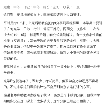
难度：中等
作业：中等
给分：超好
收获：一般
这门课主要是柳老师在上，李老师应该只上过两节课。
平时用ppt上课，上完后助教会把ppt分享到课程群里。本学期主要讲
了几何光学、干涉、衍射、偏振三部分。两周交一次作业，一次作
业大约10~15题，都是课后题，套公式就能解决。有一次点名性质的
小测（应该是），写光干涉的必要条件和充分条件。有期中，大部
分作业原题，但我突击效果不好寄了。期末题目没有作业原题了，
但题型差不多，套公式基本都能解决。做科大小黄书的应该会见过
类似的题。
开学没多久，大概是10月的时候留了一篇小论文，要求调研一种光
学仪器。
光学B也就这样了，课时少，考试简单。但要学会光学还是不容易
的。不过来学这门课的估计也不会用到特别多这门课的东西。
感谢老师和助教海底捞给了我84，虽然是个卡绩的分数，但我本学
期确实没在这门课上下太多功夫，这个分数已经超出预期了。