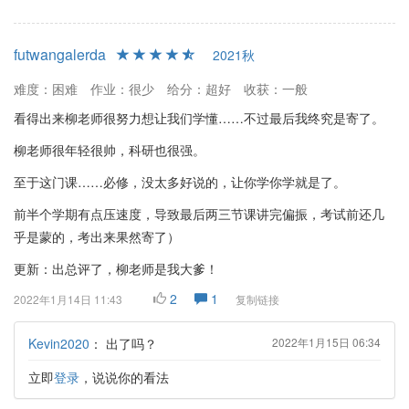
futwangalerda
2021秋
难度：困难
作业：很少
给分：超好
收获：一般
看得出来柳老师很努力想让我们学懂……不过最后我终究是寄了。
柳老师很年轻很帅，科研也很强。
至于这门课……必修，没太多好说的，让你学你学就是了。
前半个学期有点压速度，导致最后两三节课讲完偏振，考试前还几
乎是蒙的，考出来果然寄了）
更新：出总评了，柳老师是我大爹！
2
1
2022年1月14日 11:43
复制链接
Kevin2020
：
出了吗？
2022年1月15日 06:34
立即
登录
，说说你的看法