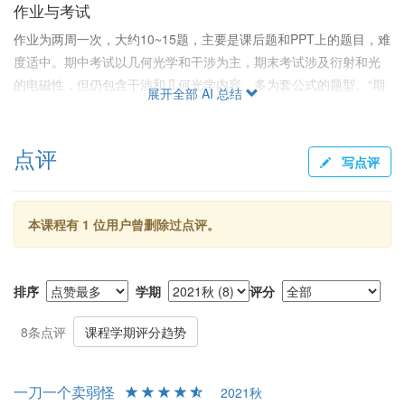
作业与考试
作业为两周一次，大约10~15题，主要是课后题和PPT上的题目，难
度适中。期中考试以几何光学和干涉为主，期末考试涉及衍射和光
的电磁性，但仍包含干涉和几何光学内容，多为套公式的题型。“期
展开全部 AI 总结
中90分基本是原题”，“期末题型差不多，套公式基本都能解决”。有
一次点名性质的小测。
点评
写点评
给分
多数同学认为给分很好，“助教老师都是我干爹”，“助教海底捞给了
我84”，即使没有投入太多也能获得不错的成绩。
本课程有 1 位用户曾删除过点评。
课后建议
对于兴趣不浓或不是必修的学生，建议选修大物实验或光学A。总体
排序
学期
评分
而言，虽然知识深度可能欠缺，但对需要基础知识的学生来说是不
错的选择。
8条点评
课程学期评分趋势
一刀一个卖弱怪
2021秋