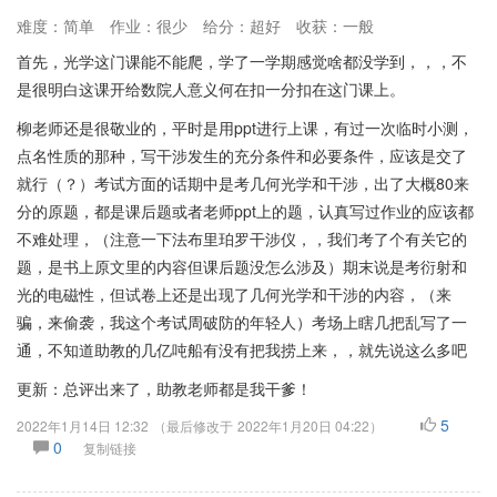
难度：简单
作业：很少
给分：超好
收获：一般
首先，光学这门课能不能爬，学了一学期感觉啥都没学到，，，不
是很明白这课开给数院人意义何在扣一分扣在这门课上。
柳老师还是很敬业的，平时是用ppt进行上课，有过一次临时小测，
点名性质的那种，写干涉发生的充分条件和必要条件，应该是交了
就行（？）考试方面的话期中是考几何光学和干涉，出了大概80来
分的原题，都是课后题或者老师ppt上的题，认真写过作业的应该都
不难处理，（注意一下法布里珀罗干涉仪，，我们考了个有关它的
题，是书上原文里的内容但课后题没怎么涉及）期末说是考衍射和
光的电磁性，但试卷上还是出现了几何光学和干涉的内容，（来
骗，来偷袭，我这个考试周破防的年轻人）考场上瞎几把乱写了一
通，不知道助教的几亿吨船有没有把我捞上来，，就先说这么多吧
更新：总评出来了，助教老师都是我干爹！
5
2022年1月14日 12:32
（最后修改于
2022年1月20日 04:22
）
0
复制链接