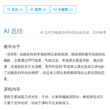
关注
推荐
不推荐
(
1
)
(
4
)
(
1
)
AI 总结
AI 总结为根据点评内容自动生成，仅供参考
教学水平
《光学B》由柳必恒和李海欧两位老师授课。柳老师的教学风格轻松
幽默，主要通过PPT授课，气氛活泼。李老师主要是旁听，偶尔授
课，语速较快且不太清晰。有同学提到“李老师上课总是自己讲high
了没顾及到学生的感受”，但总体上两位老师都表现出认真负责的态
度。
课程内容
课程主要涵盖几何光学、干涉、衍射和偏振四部分。柳老师尝试引
入量子光学内容，但由于课时不足未能深入。