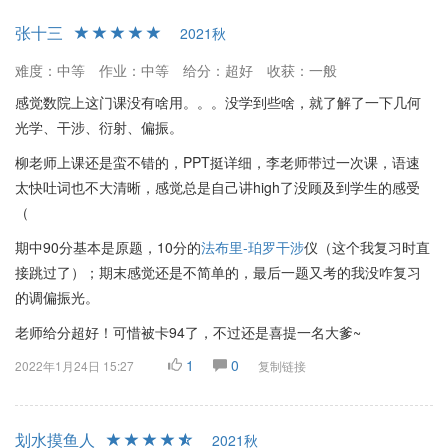
张十三
2021秋
难度：中等
作业：中等
给分：超好
收获：一般
感觉数院上这门课没有啥用。。。没学到些啥，就了解了一下几何
光学、干涉、衍射、偏振。
柳老师上课还是蛮不错的，PPT挺详细，李老师带过一次课，语速
太快吐词也不大清晰，感觉总是自己讲high了没顾及到学生的感受
（
期中90分基本是原题，10分的
法布里
-珀罗干涉
仪（这个我复习时直
接跳过了）；期末感觉还是不简单的，最后一题又考的我没咋复习
的调偏振光。
老师给分超好！可惜被卡94了，不过还是喜提一名大爹~
1
0
2022年1月24日 15:27
复制链接
划水摸鱼人
2021秋