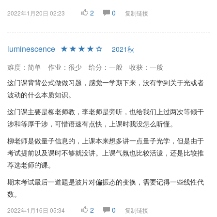
2
0
2022年1月20日 02:23
复制链接
luminescence
2021秋
难度：简单
作业：很少
给分：一般
收获：一般
这门课背背公式做做习题，感觉一学期下来，没有学到关于光或者
波动的什么本质知识。
这门课主要是柳老师教，李老师是旁听，也给我们上过两次等倾干
涉和等厚干涉，可惜语速有点快，上课时我没怎么听懂。
柳老师是做量子信息的，上课本来想多讲一点量子光学，但是由于
考试提前以及课时不够就没讲。上课气氛也比较活泼，还是比较推
荐选老师的课。
期末考试最后一道题是波片对偏振态的变换，需要记得一些线性代
数。
2
0
2022年1月16日 05:34
复制链接