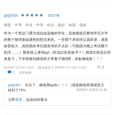
gxjsnbx
2021秋
难度：中等
作业：中等
给分：超好
收获：很多
作为一个把这门课当成自由选修的学生，是抱着能完整地学完大学
的整个物理基础课程的想法来的。一学期下来前排认真听课，感觉
收获挺大，虽然期末考试感觉考的不太好（可能因为晚上考试脑子
犯浑........）柳老师上课用ppt（听说以前是板书？）感觉比较适合用
来复习，下学期看到柳老师又带量子物理B，准备继续跟！！！
2
2022年1月13日 10:07
（最后修改于
2022年1月13日 10:26
）
1
复制链接
gxjsnbx
：
出分了，柳老师yyds！！！（感觉柳老师满绩至少
给到了15%
2022年1月20日 01:46
立即
登录
，说说你的看法