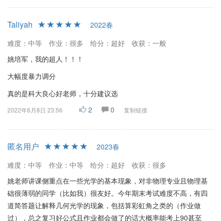
Taliyah
2022春
难度：中等
作业：很多
给分：超好
收获：一般
姚培军，我的超人！！！
大幅度暴力调分
真的是科大良心好老师，十分建议选
2
0
2022年6月8日 23:56
复制链接
匿名用户
2023春
难度：中等
作业：中等
给分：超好
收获：很多
姚老师讲课侧重点在一些光学的基本现象，对非物理专业且物理基
础很薄弱的同学（比如我）很友好。今年期末考试难度不高，有四
道简答题让解释几何光学的现象，包括算彩虹角之类的（作业做
过），总之复习好公式且作业都会做了的话大概率能考上90甚至