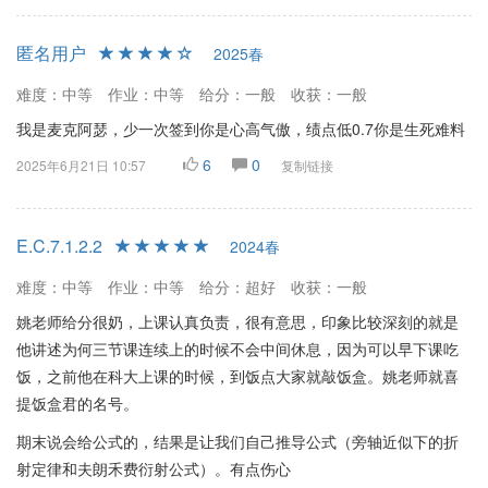
匿名用户
2025春
难度：中等
作业：中等
给分：一般
收获：一般
我是麦克阿瑟，少一次签到你是心高气傲，绩点低0.7你是生死难料
6
0
2025年6月21日 10:57
复制链接
E.C.7.1.2.2
2024春
难度：中等
作业：中等
给分：超好
收获：一般
姚老师给分很奶，上课认真负责，很有意思，印象比较深刻的就是
他讲述为何三节课连续上的时候不会中间休息，因为可以早下课吃
饭，之前他在科大上课的时候，到饭点大家就敲饭盒。姚老师就喜
提饭盒君的名号。
期末说会给公式的，结果是让我们自己推导公式（旁轴近似下的折
射定律和夫朗禾费衍射公式）。有点伤心