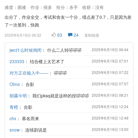
难度：困难
作业：很多
给分：杀手
收获：没有
出分了，作业全交，考试和舍友一个分，绩点差了0.7，只是因为差
了一次签到，快跑
63
24
2025年6月19日 06:32
复制链接
jwc什么时候倒闭
：
什么二人转🤣🤣🤣
2025年6月19日 06:44
233333
：
结合楼上太艺术了
2025年6月19日 07:01
对方正在输入中——
：
🤣🤣🤣
2025年6月19日 07:22
Olmo
：
合影
2025年6月19日 07:57
朝霧今明
：
我们pksq就是这样的捏🤣🤣🤣
2025年6月19日 08:21
青橙
：
合影
2025年6月19日 12:24
chx
：
慕名而来
2025年6月19日 12:49
snow
：
连续剧说是
2025年6月19日 13:00