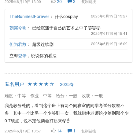
20
3
2025年6月19日 13:00
复制链接
TheBunniestForever
：
什么cosplay
2025年6月19日 15:27
朝霧今明
：
已经沉迷于自己的艺术之中了🤣🤣🤣
2025年6月19日 15:41
但为君故
：
超级连续剧
2025年6月19日 16:09
立即
登录
，说说你的看法
匿名用户
2025春
难度：中等
作业：中等
给分：一般
收获：一般
我是教务处的，看到这个班上有两个同寝室的同学考试分数差不
多，其中一个比另一个少签到一次，我就指使老师给少签到那个少
0.7绩点，说不定他俩会打起来🤓☝️
14
1
2025年6月19日 13:57
复制链接