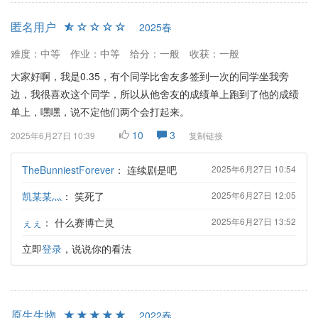
匿名用户
2025春
难度：中等
作业：中等
给分：一般
收获：一般
大家好啊，我是0.35，有个同学比舍友多签到一次的同学坐我旁
边，我很喜欢这个同学，所以从他舍友的成绩单上跑到了他的成绩
单上，嘿嘿，说不定他们两个会打起来。
10
3
2025年6月27日 10:39
复制链接
TheBunniestForever
：
连续剧是吧
2025年6月27日 10:54
凯某某灬
：
笑死了
2025年6月27日 12:05
ぇぇ
：
什么赛博亡灵
2025年6月27日 13:52
立即
登录
，说说你的看法
原生生物
2022春