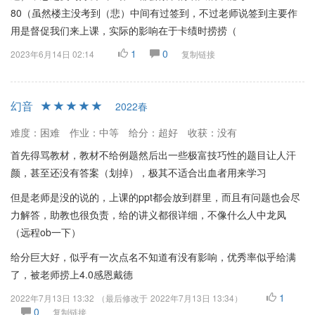
80（虽然楼主没考到（悲）中间有过签到，不过老师说签到主要作
用是督促我们来上课，实际的影响在于卡绩时捞捞（
1
0
2023年6月14日 02:14
复制链接
幻音
2022春
难度：困难
作业：中等
给分：超好
收获：没有
首先得骂教材，教材不给例题然后出一些极富技巧性的题目让人汗
颜，甚至还没有答案（划掉），极其不适合出血者用来学习
但是老师是没的说的，上课的ppt都会放到群里，而且有问题也会尽
力解答，助教也很负责，给的讲义都很详细，不像什么人中龙凤
（远程ob一下）
给分巨大好，似乎有一次点名不知道有没有影响，优秀率似乎给满
了，被老师捞上4.0感恩戴德
1
2022年7月13日 13:32
（最后修改于
2022年7月13日 13:34
）
0
复制链接