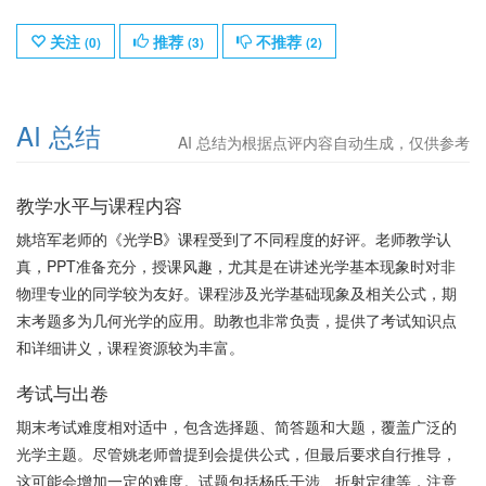
关注
推荐
不推荐
(
0
)
(
3
)
(
2
)
AI 总结
AI 总结为根据点评内容自动生成，仅供参考
教学水平与课程内容
姚培军老师的《光学B》课程受到了不同程度的好评。老师教学认
真，PPT准备充分，授课风趣，尤其是在讲述光学基本现象时对非
物理专业的同学较为友好。课程涉及光学基础现象及相关公式，期
末考题多为几何光学的应用。助教也非常负责，提供了考试知识点
和详细讲义，课程资源较为丰富。
考试与出卷
期末考试难度相对适中，包含选择题、简答题和大题，覆盖广泛的
光学主题。尽管姚老师曾提到会提供公式，但最后要求自行推导，
这可能会增加一定的难度。试题包括杨氏干涉、折射定律等，注意