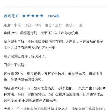
匿名用户
2024春
难度：中等
作业：中等
给分：超好
收获：一般
幽默 jwc，课程进行到一大半通知自主出卷改统考。
据不完全了解，不同班级授课内容存在巨大差异，不过最后的卷子
看上去是所有班级授课内容的交集。
卷子感觉挺难评，等调分了。
回忆一下试题：
选择题 30 分，难度较低，考察了牛顿环、偏振算光强、布儒斯特
角、矢量法算光强等内容。
简答题 20 分，有：如何改变杨氏干涉衬比度、一束光产生干涉的两
种方法、等倾干涉图像特征、为什么在湖面近处看不到岸边物体反
射光/远处看不到湖底物体透射光等。
大题 50 分：傍轴条件下推导透镜成像公式、傍轴条件下推导单缝夫