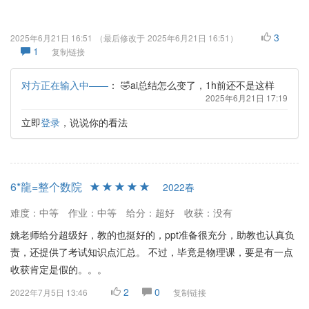
3
2025年6月21日 16:51
（最后修改于
2025年6月21日 16:51
）
1
复制链接
对方正在输入中——
：
🤣ai总结怎么变了，1h前还不是这样
2025年6月21日 17:19
立即
登录
，说说你的看法
6*龍=整个数院
2022春
难度：中等
作业：中等
给分：超好
收获：没有
姚老师给分超级好，教的也挺好的，ppt准备很充分，助教也认真负
责，还提供了考试知识点汇总。 不过，毕竟是物理课，要是有一点
收获肯定是假的。。。
2
0
2022年7月5日 13:46
复制链接