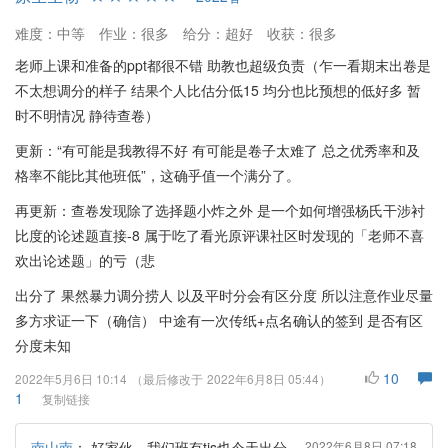
难度：中等
作业：很多
给分：超好
收获：很多
老师上课和准备的ppt都很不错 助教也超级负责（乍一看期末出卷是
不太想调分的样子 结果个人比估分低15 均分也比预想的低好多 暂
时不明情况 静待查卷）
更新：“有可能是我教得不好 有可能是卷子太难了 总之优秀率和及
格率不能比其他班低”，这确乎值一个满分了。
再更新：查卷发现除了选择题小炸之外 是一个如何增强杨氏干涉衬
比度的论述题直接-8 属于吃了看光原评课社区时发现的「老师不喜
欢出论述题」的亏（悲
出分了 果然暴力调分捞人 以及平时分会有区分度 所以注意作业尽量
多方求证一下（确信） 中途有一次传纸+点名确认的签到 是否有区
分度未知
10
2022年5月6日 10:14
（最后修改于
2022年6月8日 05:44
）
1
复制链接
南山南
：
好家伙，我们班有tjs也今天出分
2022年6月8日 07:18