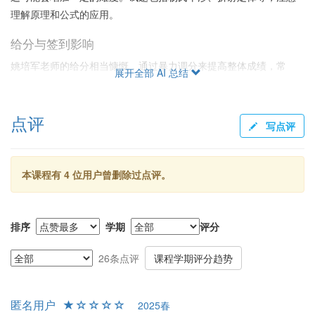
理解原理和公式的应用。
给分与签到影响
姚培军老师的给分相当慷慨，通过暴力调分来提高整体成绩，常
展开全部 AI 总结
有"捞人"现象。特别是签到在成绩评定中影响显著，出现了同学因少
签一次而绩点减少0.7的情况。签到被用于提升影响边缘成绩的学
点评
生，因此，需注意出勤情况。
写点评
作业与总评
作业在成绩评定中也起到一定作用，建议尽量按时完成并多方求
本课程有 4 位用户曾删除过点评。
证，收集正确答案。总体来看，姚老师的课属于"低分好捞"，适合希
望提高绩点和享受授课质量的同学。课程总体值得推荐，但选课时
需注意签到要求。
排序
学期
评分
26条点评
课程学期评分趋势
匿名用户
2025春