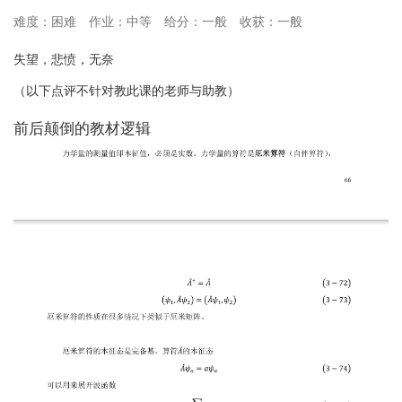
获，许多学生仍为课上内容的理解和考试的准备感到吃力，且教材
难度：困难
作业：中等
给分：一般
收获：一般
的编排和出错情况使得学习过程更加艰难。建议有意选修此课程的
失望，悲愤，无奈
学生提前复习相关基础知识，尤其是线性代数并做好充分的心理准
备。如果你有较强的自学能力和应对高强度内容的准备，这门课会
（以下点评不针对教此课的老师与助教）
对你有所提升。但如果对自己学习效率和对新概念接受程度存疑，
​​前后颠倒的教材逻辑
建议慎重考虑。