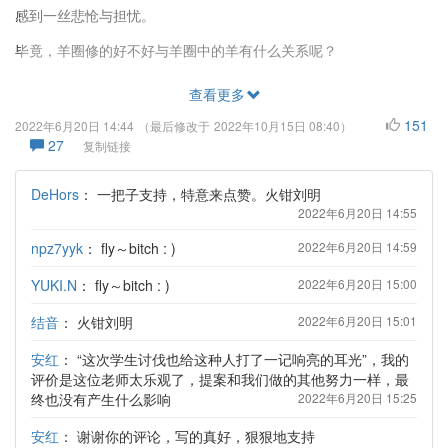
感到一丝悲怆与担忧。
毕竟，羊圈修的好不好与羊圈中的羊有什么关系呢？
查看更多
151
2022年6月20日 14:44
（最后修改于
2022年10月15日 08:40
）
27
复制链接
DeHors
：
一把子支持，特意来点赞。火钳刘明
2022年6月20日 14:55
npz7yyk
：
fly～bitch : )
2022年6月20日 14:59
YUKI.N
：
fly～bitch : )
2022年6月20日 15:00
结音
：
火钳刘明
2022年6月20日 15:01
安红
：
“这次学生讨伐也给这种人打了一记响亮的耳光”，我的
评价是这位老师太乐观了，提案和我们做的其他努力一样，最
终也没有产生什么影响
2022年6月20日 15:25
安红
：
谢谢你的评论，写的真好，狠狠地支持