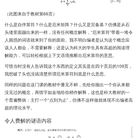
（此图来自于教材第66页）
什么是自伴算符？什么是厄米矩阵？什么又是完备基？仿佛是从石
头缝里面蹦出来的一样，没有任何概念解释，“厄米算符”带着一堆令
人困惑的词语就来到了你的面前。我不明白编者是认为这个概念应
该人人都会，不需要解释；还是认为科大的学生具有高超的阅读理
解能力，可以轻松根据上下文语境推断出厄米算符的意思。
可惜当时没有人告诉我这个东西的定义其实是在四十页后的109页，
我想破了头也没搞清楚所谓厄米算符到底是什么意思。
同样的问题在这门课的教材中屡见不鲜，先给你抛出一个你从来都
没见过的概念，再惜字如金地给你稍作解释，这也是科大教材的一
个普遍弊病：主打一个“点到为止”，仿佛不这样做就体现不出编者高
超的理论水平。
令人费解的谜语内容