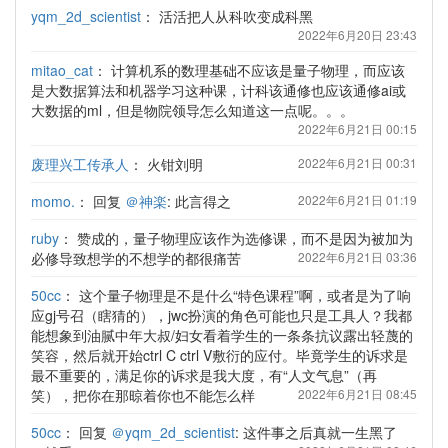
yqm_2d_scientist
：
活活把人从科吹变成科黑
2022年6月20日 23:43
mitao_cat
：
计算机系的数理基础不应该是量子物理，而应该
是大数据算法和机器学习这种课，计科该通修也应该通修ai或
大数据的ml，但是物院领导怎么知道这一点呢。。。
2022年6月21日 00:15
废理兴工传承人
：
火钳刘明
2022年6月21日 00:31
momo.
：
回复
＠神楽
: 此言得之
2022年6月21日 01:19
ruby
：
赞成的，量子物理应该作为选修课，而不是因为被加为
必修导致想学的不想学的都很痛苦
2022年6月21日 03:36
50cc
：
这个量子物理是不是什么“特色课程”啊，或者是为了响
应gj号召（瞎猜的），jwc扮演的角色可能也只是工具人？我都
能想象到油腻中年大叔/妇女看着学生的一条条抗议露出轻蔑的
笑容，然后就开始ctrl C ctrl V敷衍的应付。毕竟学生的诉求是
最不重要的，满足你的诉求是我大度，有“人文气息”（再
笑），把你在那晾着你也不能怎么样
2022年6月21日 08:45
50cc
：
回复
＠yqm_2d_scientist
: 这件事之后真就一生黑了