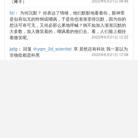
（摊手）
2022年6月21日 08:46
lizi
：
为何沉默？ 你表达了情绪，他们默默地看着你，眼神里
是似有似无的怜悯或嘲讽，于是你也渐渐变得沉默，因为你的
想法可有可无，又何必那么累地呼喊？倒不如加入渐渐沉默的
大多数，加入微笑着的，嘲讽着的他们去。看，人们脸上都挂
着微笑呢。
2022年6月21日 12:22
jqtlg
：
回复
＠yqm_2d_scientist
: 草 居然还有科吹 我一直以为
非物批都是科黑
2022年6月21日 12:58
第一象限选修一
：
别的不说，大家的诉求真的是把量子物理换
回光原吗……我以为大家和我一样是想减少物理学分，包括大
物实验，包括力热电磁，包括计科的“模拟与数字电路”……如
果不是的话，还是我浅薄了
2022年6月21日 13:17
好饿
：
一把子点赞了，顺便存了个表情包；我实在看不出来大
二还要继续学习非专业课程的必要性，这种毫无意义且没有营
养的课程摆在我面前，我是非常抗拒的。恳求领导们放低姿态
听听民怨吧.......学着与自己的未来完全无关的科目实在是太痛
苦了.......
2022年6月21日 19:11
安红
：
量子物理少了一个学分，但是学习难度和任务量不比光