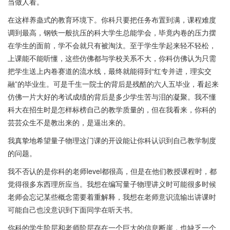
当做人看。
在这样养蛊式的教育环境下。你科只要把任务布置到满，课程难度
调到最高，钢铁一般抗压的科大学生总能学会，毕竟内卷的压力摆
在学生的面前，学不会就只有被淘汰。至于学生学起来轻不轻松，
上课能不能听懂，这些仿佛都与学校关系不大，你科仿佛认为只需
把学生送上内卷赛道的流水线，最终就能得到“红专并进，理实交
融”的毕业生。可是千生一院士的背后是残酷的六人五毕业，看起来
仿佛一片大好的考试成绩的背后是多少学生苦与泪的凝聚。我不懂
科大在招生时是怎样标榜自己的教学质量的，但在我看来，你科的
芸芸众生不是教出来的，是逼出来的。
我真挚地希望量子物理这门课的开设能让你科认识到自己教学制度
的问题。
我不否认的是你科的老师level都很高，但是在他们教授课程时，都
觉得很多东西理所应当。我想在编写量子物理讲义时可能很多时候
老师会忘记某些概念需要着重解释，我想在老师意识流输出讲课时
可能自己也没意识到下面同学在听天书。
你科的学生阶层和老师阶层存在一个巨大的信息断崖，也缺乏一个