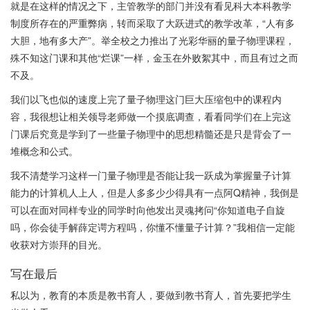
就是在这样的情况之下，主管教学的部门并没有看见科大本科教学
制度所存在的严重弊病，转而采取了大跃进式的教学改革，“人有多
大胆，地有多大产”。举全校之力推出了光彩华丽的量子物理课程，
殊不知这门课和其他“烂课”一样，金玉在外败絮其中，而且有过之而
不及。
我们以飞也似的速度上完了量子物理这门巨大压缩包中的课程内
容，我很想让相关领导老师做一个摸底调查，看看同学们在上完这
门课后究竟是学到了一些量子物理中的思想精髓还是只是背会了一
堆概念和公式。
我不清楚学习这样一门量子物理是否能让我一跃成为掌握量子计算
能力的计算机人上人，但是人多多少少得具有一点阿Q精神，我倒是
可以在面对同样专业的同学时向他发出灵魂拷问“你知道电子自旋
吗，你会徒手解薛定谔方程吗，你懂不懂量子计算？”我相信一定能
收获对方崇拜的目光。
写在最后
私以为，教育的本质是教书育人，要做到教书育人，首先要把学生