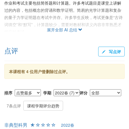
作业和考试主要包括简答题和计算题。许多考试题目是课堂上讲解
过的内容，包括概念的背诵和数学证明。简易的光学计算题和复杂
的量子力学证明题在考试中并存。许多学生反映，考试更像是“古诗
词填空”和“默写”，计算题较少，需要对教材和讲义内容非常熟悉才
展开全部 AI 总结
能应对考试。
期中和期末考试形式相似，均有较多的默写内容和已知题目的综合
点评
题。作业题目难度较大，但有助于理解和复习。部分学生认为线性
写点评
代数的知识对理解课程内容有所帮助，但课程本身对其他物理基础
要求不高。
本课程有 4 位用户曾删除过点评。
给分
给分方式大致分为平时成绩、期中和期末考试，具体比例为3:3:4。
大部分学生的得分与自己的预期相比较为吻合，但要取得高绩点较
排序
学期
评分
为困难。一些学生反映评分严格，另外一些则认为相对宽松，根据
不同的视角，学生对评分的接受度有不同的反馈。
7条点评
课程学期评分趋势
总结
总体而言，任希锋和李海欧老师的量子物理课程具有较高的挑战
非典型科男
2022春
性，课程内容复杂且密集。尽管部分学生认为课程在学术上有所收