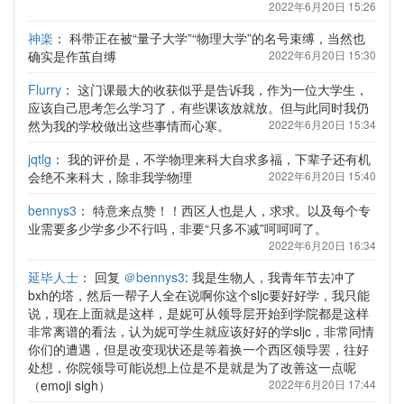
2022年6月20日 15:26
神楽
：
科带正在被“量子大学”“物理大学”的名号束缚，当然也
确实是作茧自缚
2022年6月20日 15:30
Flurry
：
这门课最大的收获似乎是告诉我，作为一位大学生，
应该自己思考怎么学习了，有些课该放就放。但与此同时我仍
然为我的学校做出这些事情而心寒。
2022年6月20日 15:34
jqtlg
：
我的评价是，不学物理来科大自求多福，下辈子还有机
会绝不来科大，除非我学物理
2022年6月20日 15:40
bennys3
：
特意来点赞！！西区人也是人，求求。以及每个专
业需要多少学多少不行吗，非要“只多不减”呵呵呵了。
2022年6月20日 16:34
延毕人士
：
回复
＠bennys3
: 我是生物人，我青年节去冲了
bxh的塔，然后一帮子人全在说啊你这个sljc要好好学，我只能
说，现在上面就是这样，是妮可从领导层开始到学院都是这样
非常离谱的看法，认为妮可学生就应该好好的学sljc，非常同情
你们的遭遇，但是改变现状还是等着换一个西区领导罢，往好
处想，你院领导可能说想上位是不是就是为了改善这一点呢
（emoji sigh）
2022年6月20日 17:44