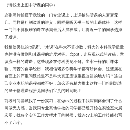
（请找出上图中听课的同学）
这张照片拍摄于我院的一门专业课上，上课抬头听课的人寥寥无
几。同样是粗制滥造的讲义，同样是听天书一般的上课体验，这样
一门并不算很难的课在学期最后大展神威，让将近一半的同学选择
了退课。
我相信类似的“烂课”、“水课”在科大不算少数，科大的本科教学质量
也并没有做到和其课程的难度对等。念ppt，走马观花式的读稿，意
识流一样的讲课，这些现象在你科屡见不鲜。坐牢一样的听课体
验，痛苦的自学经历，我相信诸多你科学子都有所体会。这些摆在
台面上的严重问题难道不是科大真正应该重视改进的地方吗？连自
己专业本职的课程都教不好，怎么还有精力推出这样一门粗制滥造
的量子物理课程挤兑同学们宝贵的时间呢？
前段时间尝试找了一份实习，在做cv的过程中我深刻体会到了什么
叫做无力感，当我同专业其他学校的同学都已经开始在实验室大展
宏图，找各个实习工作发挥才干的时候，我连cv上的工作技能都写
不了几个。