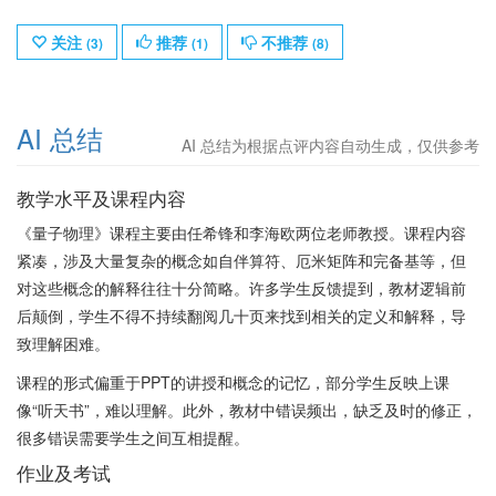
关注
推荐
不推荐
(
3
)
(
1
)
(
8
)
AI 总结
AI 总结为根据点评内容自动生成，仅供参考
教学水平及课程内容
《量子物理》课程主要由任希锋和李海欧两位老师教授。课程内容
紧凑，涉及大量复杂的概念如自伴算符、厄米矩阵和完备基等，但
对这些概念的解释往往十分简略。许多学生反馈提到，教材逻辑前
后颠倒，学生不得不持续翻阅几十页来找到相关的定义和解释，导
致理解困难。
课程的形式偏重于PPT的讲授和概念的记忆，部分学生反映上课
像“听天书”，难以理解。此外，教材中错误频出，缺乏及时的修正，
很多错误需要学生之间互相提醒。
作业及考试