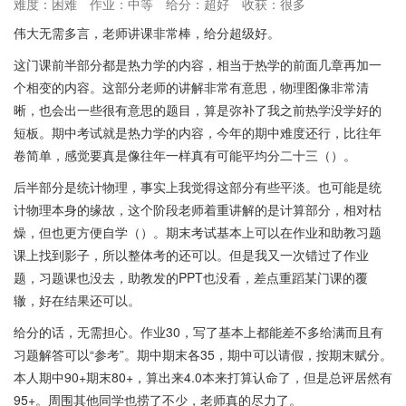
难度：困难
作业：中等
给分：超好
收获：很多
伟大无需多言，老师讲课非常棒，给分超级好。
这门课前半部分都是热力学的内容，相当于热学的前面几章再加一
个相变的内容。这部分老师的讲解非常有意思，物理图像非常清
晰，也会出一些很有意思的题目，算是弥补了我之前热学没学好的
短板。期中考试就是热力学的内容，今年的期中难度还行，比往年
卷简单，感觉要真是像往年一样真有可能平均分二十三（）。
后半部分是统计物理，事实上我觉得这部分有些平淡。也可能是统
计物理本身的缘故，这个阶段老师着重讲解的是计算部分，相对枯
燥，但也更方便自学（）。期末考试基本上可以在作业和助教习题
课上找到影子，所以整体考的还可以。但是我又一次错过了作业
题，习题课也没去，助教发的PPT也没看，差点重蹈某门课的覆
辙，好在结果还可以。
给分的话，无需担心。作业30，写了基本上都能差不多给满而且有
习题解答可以“参考”。期中期末各35，期中可以请假，按期末赋分。
本人期中90+期末80+，算出来4.0本来打算认命了，但是总评居然有
95+。周围其他同学也捞了不少，老师真的尽力了。