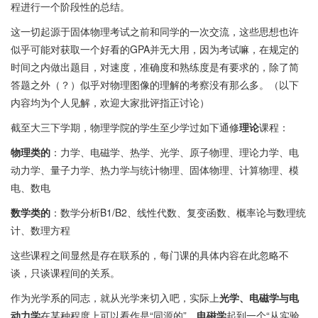
程进行一个阶段性的总结。
这一切起源于固体物理考试之前和同学的一次交流，这些思想也许
似乎可能对获取一个好看的GPA并无大用，因为考试嘛，在规定的
时间之内做出题目，对速度，准确度和熟练度是有要求的，除了简
答题之外（？）似乎对物理图像的理解的考察没有那么多。（以下
内容均为个人见解，欢迎大家批评指正讨论）
截至大三下学期，物理学院的学生至少学过如下通修
理论
课程：
物理类的
：力学、电磁学、热学、光学、原子物理、理论力学、电
动力学、量子力学、热力学与统计物理、固体物理、计算物理、模
电、数电
数学类的
：数学分析B1/B2、线性代数、复变函数、概率论与数理统
计、数理方程
这些课程之间显然是存在联系的，每门课的具体内容在此忽略不
谈，只谈课程间的关系。
作为光学系的同志，就从光学来切入吧，实际上
光学、电磁学与电
动力学
在某种程度上可以看作是“同源的”。
电磁学
起到一个“从实验