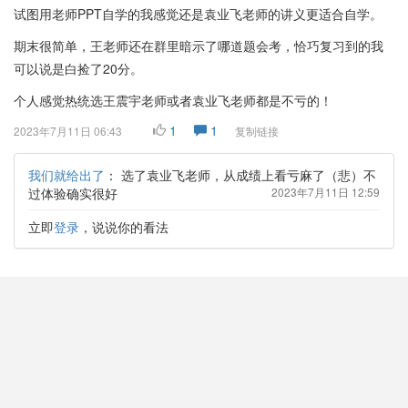
试图用老师PPT自学的我感觉还是袁业飞老师的讲义更适合自学。
期末很简单，王老师还在群里暗示了哪道题会考，恰巧复习到的我
可以说是白捡了20分。
个人感觉热统选王震宇老师或者袁业飞老师都是不亏的！
1
1
2023年7月11日 06:43
复制链接
我们就给出了
：
选了袁业飞老师，从成绩上看亏麻了（悲）不
过体验确实很好
2023年7月11日 12:59
立即
登录
，说说你的看法
Breaking_Dawn
2023春
难度：中等
作业：很少
给分：超好
收获：很多
给王老师打call!!
1
0
2023年7月5日 01:13
复制链接