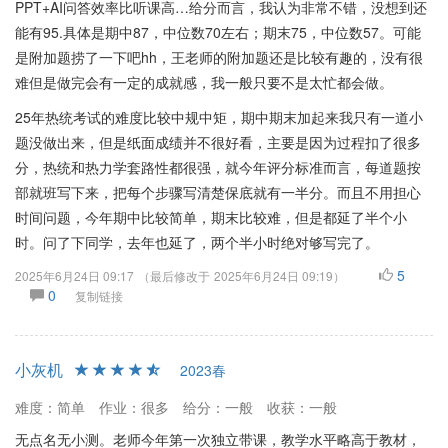
PPT+AI问答效率比听课高…给分而言，我认为非常不错，没想到还
能有95.具体是期中87，中位数70左右；期末75，中位数57。可能
是附加题捞了一下吧hh，王老师的附加题还是比较有趣的，没有很
难但是做完会有一定的成就感，我一般只要不是太忙都会做。
25年热统考试的难度比较中规中矩，期中期末加起来我只有一道小
题没做出来，但是纸面成绩并不很好看，主要是因为过程扣了很多
分，热统和热力学套路性都很强，就今年评分标准而言，每道题按
部就班写下来，把每个步骤写清楚保底就有一半分。而且不用担心
时间问题，今年期中比较简单，期末比较难，但是都延了半个小
时。问了下同学，去年也延了，两个半小时绝对够写完了。
5
2025年6月24日 09:17
（最后修改于
2025年6月24日 09:19
）
0
复制链接
小灰机
2023春
难度：简单
作业：很多
给分：一般
收获：一般
无点名无小测。老师今年第一次独立带课，教学水平略高于教材，