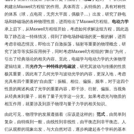
构建出Maxwell方程组”的作用。具体而言，从特殊的，具有对称性
的体系（球，点电荷，无穷大平面，偶极子…）出发，研究了静电
场和静磁场的各种物理性质，进而给出了Maxwell方程组。
电动力学
承上启下，从Maxwell方程组开始，考虑如何求解这组方程，因此选
取了静态这一特殊情况，得到了静电场静磁场的更一般的解，进而
考虑非稳态情况，即给出了自激振荡，辐射等重要的物理概念，研
究了波导等实际应用例子，同时考虑Maxwell方程组的“舞台”为何，
引出了经典场论的相关内容。至此，电磁学与电动力学的大体物理
逻辑结束，而
光作为一种特殊的电磁波
，研究其波动与传播的性质
极其重要，因此有了几何光学与波动光学的内容，更深入地，考虑
光具有四个重要的“自由度”：振幅、相位、偏振、频率，对于这四个
性质的阐述构成了光学的重要内容，即干涉、衍射、偏振。当视角
从经典来到量子，就有了量子光学这一分支。如果考虑光与物质的
相互作用，就要涉及到原子物理与量子力学的相关知识。
由此可见，物理学的发展遵循着（应该是这样的）
范式
，由简单到
复杂，由特殊到一般，由线性到非线性，由平衡态到非平衡态。人
们从观察的现象出发，与大自然对话，逐步构建起各个学科的基本