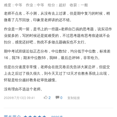
难度：中等
作业：中等
给分：超好
收获：一般
老师不点名，不小测，从没有去上过课，但是期中复习的时候，稍
微看了几节回放，印象里老师讲的还不错。
作业是一周一留，是书上的一些题+老师自己搞的思考题，说实话作
业挺多的，写的时候还是挺难受的，不过思考题有思考痕迹就不会
扣分，感觉还好吧，热统不多做点题确实也不太行。
期中考试班级近似正态分布，中位数52，均分低于中位数，标准差
16，我78；期末中位数55，我88，最后总评98，非常给力。
但是出分速度非常慢，老师会在批完卷后先告诉大家总评，但提交
上去之后过了很久很久，到今天又过了12天才在教务系统上出现，
怀疑是给分越好教务处审批越慢。
没有理由不选这个老师。
2
0
2026年7月13日 09:41
复制链接
匿名用户