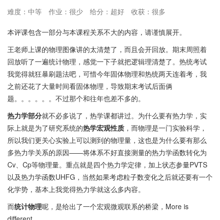
难度：中等
作业：很少
给分：超好
收获：很多
本评课包含一部分与本课程关系不大的内容，请谨慎展开。
王老师上课的物理图像讲的太清楚了，而且会开回放。期末周照着
回放听了一遍统计物理，感觉一下子就把逻辑理清楚了。热统考试
我觉得就狂暴刷题法吧，可惜今年固体物理和热统两天连着考，我
之前还花了大量时间看固体物理，导致期末考试后面俩
题。。。。。。不过那个和往年也差不多的。
热力学部分
就不必多说了，热学课都讲过。为什么要有热力学，实
际上就是为了研究系统的
热学宏观性质
，而物理是一门实验科学，
所以我们更关心实验上可以测到的物理量，这也是为什么要有那么
多热力学关系的原因——将体系不好直接测量的热力学函数转化为
Cv、Cp等物理量。重点就是四个热力学定律，加上状态参量PVTS
以及热力学函数UHFG，当然如果考虑粒子数变化之后就还要有一个
化学势，基本上我觉得热力学就这么多内容。
而
统计物理
呢，是给出了一个宏观微观联系的桥梁，More is
different.