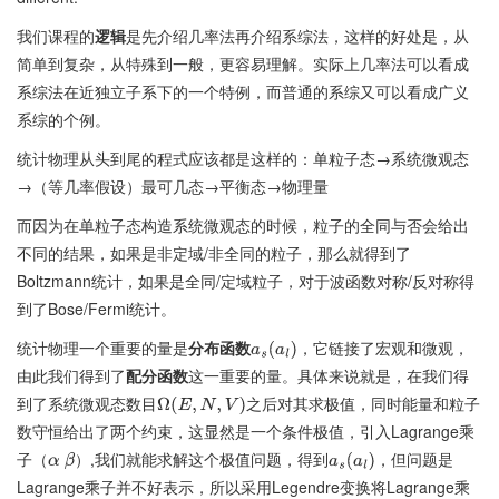
我们课程的
逻辑
是先介绍几率法再介绍系综法，这样的好处是，从
简单到复杂，从特殊到一般，更容易理解。实际上几率法可以看成
系综法在近独立子系下的一个特例，而普通的系综又可以看成广义
系综的个例。
统计物理从头到尾的程式应该都是这样的：单粒子态→系统微观态
→（等几率假设）最可几态→平衡态→物理量
而因为在单粒子态构造系统微观态的时候，粒子的全同与否会给出
不同的结果，如果是非定域/非全同的粒子，那么就得到了
Boltzmann统计，如果是全同/定域粒子，对于波函数对称/反对称得
到了Bose/Fermi统计。
统计物理一个重要的量是
分布函数
，它链接了宏观和微观，
a
s
(
a
l
)
由此我们得到了
配分函数
这一重要的量。具体来说就是，在我们得
到了系统微观态数目
之后对其求极值，同时能量和粒子
Ω
(
E
,
N
,
V
)
数守恒给出了两个约束，这显然是一个条件极值，引入Lagrange乘
子（
）,我们就能求解这个极值问题，得到
，但问题是
α
β
a
s
(
a
l
)
Lagrange乘子并不好表示，所以采用Legendre变换将Lagrange乘