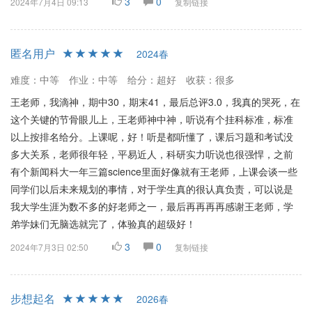
3
0
2024年7月4日 09:13
复制链接
匿名用户
2024春
难度：中等
作业：中等
给分：超好
收获：很多
王老师，我滴神，期中30，期末41，最后总评3.0，我真的哭死，在
这个关键的节骨眼儿上，王老师神中神，听说有个挂科标准，标准
以上按排名给分。上课呢，好！听是都听懂了，课后习题和考试没
多大关系，老师很年轻，平易近人，科研实力听说也很强悍，之前
有个新闻科大一年三篇science里面好像就有王老师，上课会谈一些
同学们以后未来规划的事情，对于学生真的很认真负责，可以说是
我大学生涯为数不多的好老师之一，最后再再再再感谢王老师，学
弟学妹们无脑选就完了，体验真的超级好！
3
0
2024年7月3日 02:50
复制链接
步想起名
2026春