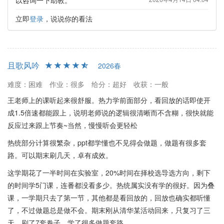
以咨询一下助教。
立即
登录
，说说你的看法
且歌风吟
2026春
难度：困难
作业：很多
给分：超好
收获：一般
王老师上的课听起来很舒服。热力学前面部分，看回放的话即使开
成1.5倍速都能跟上，说明老师说的逻辑很清晰而不含糊，很快就能
反应过来跟上节奏~当然，慢慢听会更轻松
热统部分计算很繁杂，ppt都学懂也不见得会做题，做题有很多套
路。可以期末刷几天，卓有成效。
这学期花了一半时间在实验室，20%时间在择校选导选方向，剩下
的时间学5门课，连番都没看多少。热统属实没有学的很好。因为叠
课，一学期只去了第一节，其他都是看回放的，回放也确实都听懂
了，不过做题总是做不会。期末刚从清华某活动回来，只复习了三
天，刷了7套卷子，学了很多做题套路。