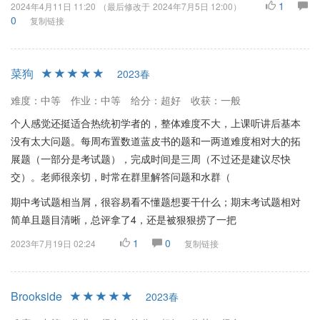
1
2024年4月11日 11:20
（最后修改于
2024年7月5日 12:00
）
0
复制链接
菜狗
2023春
难度：中等
作业：中等
给分：超好
收获：一般
个人感觉还挺适合热统初学者的，整体难度不大，上课听讲后基本
没有太大问题。每周布置数道蓝皮书的题和一两道难度相对大的拓
展题（一部分是考试题），完成时间是三周（不过还是建议尽快
交）。老师很亲切，时常在群里解答问题和水群（
期中考试题相当屑，很容易看不懂题想要干什么；期末考试题相对
简单且题目清晰，总评拿了4，还是被狠狠捞了一把
1
0
2023年7月19日 02:24
复制链接
Brookside
2023春