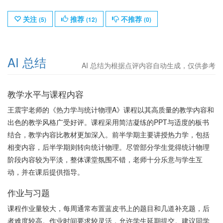
关注
推荐
不推荐
(
5
)
(
12
)
(
0
)
AI 总结
AI 总结为根据点评内容自动生成，仅供参考
教学水平与课程内容
王震宇老师的《热力学与统计物理A》课程以其高质量的教学内容和
出色的教学风格广受好评。课程采用简洁凝练的PPT与适度的板书
结合，教学内容比教材更加深入。前半学期主要讲授热力学，包括
相变内容，后半学期则转向统计物理。尽管部分学生觉得统计物理
阶段内容较为平淡，整体课堂氛围不错，老师十分乐意与学生互
动，并在课后提供指导。
作业与习题
课程作业量较大，每周通常布置蓝皮书上的题目和几道补充题，后
者难度较高。作业时间要求较灵活，允许学生延期提交。建议同学