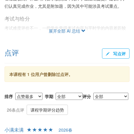
们认真完成作业，尤其是附加题，因为其中可能涉及考试重点。
考试与给分
考试难度评价不一，一些学生觉得考试内容与平时学的内容差距较
展开全部 AI 总结
大，但多数同学认为考试题目与作业及课堂内容有良好关联。总体
而言，考试注重套路化的计算。期中和期末考试分数占比较大，但
点评
作业和小论文也会影响最终成绩。老师通常给分较为慷慨，尽管个
写点评
别同学的考试成绩未达平均线，但最终成绩仍较高。
综合评价
本课程有 1 位用户曾删除过点评。
王震宇老师凭借其关心学生的态度和教学热情，成为学生心目中的
好老师之一。王老师不但擅长授课，还积极帮助学生解决升学和未
来规划方面的疑问。总体评价显示，选择他的课程，无论是从教学
排序
学期
评分
质量还是从学业支持角度来看，都是一个很好的选择。特别是对于
自学能力较强且愿意与助教和老师积极互动的学生，这门课更能提
26条点评
课程学期评分趋势
供良好的学习体验。
小满未满
2026春