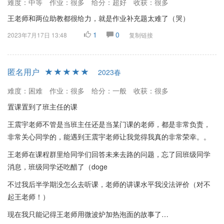
难度：中等
作业：很多
给分：超好
收获：很多
王老师和两位助教都很给力，就是作业补充题太难了（哭）
1
0
2023年7月17日 13:48
复制链接
匿名用户
2023春
难度：困难
作业：很多
给分：一般
收获：很多
置课置到了班主任的课
王震宇老师不管是当班主任还是当某门课的老师，都是非常负责，
非常关心同学的，能遇到王震宇老师让我觉得我真的非常荣幸。。
王老师在课程群里给同学们回答未来去路的问题，忘了回班级同学
消息，班级同学还吃醋了（doge
不过我后半学期没怎么去听课，老师的讲课水平我没法评价（对不
起王老师！）
现在我只能记得王老师用微波炉加热泡面的故事了…