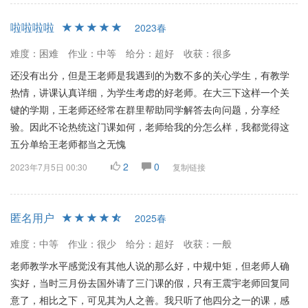
啦啦啦啦
2023春
难度：困难
作业：中等
给分：超好
收获：很多
还没有出分，但是王老师是我遇到的为数不多的关心学生，有教学
热情，讲课认真详细，为学生考虑的好老师。在大三下这样一个关
键的学期，王老师还经常在群里帮助同学解答去向问题，分享经
验。因此不论热统这门课如何，老师给我的分怎么样，我都觉得这
五分单给王老师都当之无愧
2
0
2023年7月5日 00:30
复制链接
匿名用户
2025春
难度：中等
作业：很少
给分：超好
收获：一般
老师教学水平感觉没有其他人说的那么好，中规中矩，但老师人确
实好，当时三月份去国外请了三门课的假，只有王震宇老师回复同
意了，相比之下，可见其为人之善。我只听了他四分之一的课，感