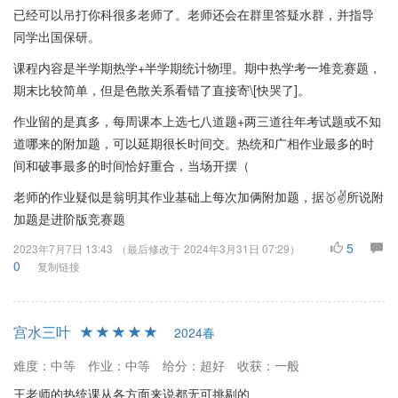
已经可以吊打你科很多老师了。老师还会在群里答疑水群，并指导
同学出国保研。
课程内容是半学期热学+半学期统计物理。期中热学考一堆竞赛题，
期末比较简单，但是色散关系看错了直接寄\[快哭了]。
作业留的是真多，每周课本上选七八道题+两三道往年考试题或不知
道哪来的附加题，可以延期很长时间交。热统和广相作业最多的时
间和破事最多的时间恰好重合，当场开摆（
老师的作业疑似是翁明其作业基础上每次加俩附加题，据🥇✌所说附
加题是进阶版竞赛题
5
2023年7月7日 13:43
（最后修改于
2024年3月31日 07:29
）
0
复制链接
宫水三叶
2024春
难度：中等
作业：中等
给分：超好
收获：一般
王老师的热统课从各方面来说都无可挑剔的