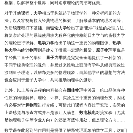
框架，以解释整个世界，同时追求理论的简洁与优美。
对于其他课程，
力学
相当于构筑起了物理学的一种分析问题的方
法，以及将视角拉入经典物理的框架，了解最基本的物理名词等，
为后续课程打下基础。而
理论力学
给出了更“数学”味道的处理方法，
将复杂难处理的系统使用较为程序化的拉格朗日力学与哈密顿力学
的理论进行求解。
电动力学
给出了场这一重要的物理图像。
热学、
热力学与统计物理
则是建立了微观与宏观的桥梁，
原子物理
更像是
半经典半量子的学科，
量子力学
就是完完全全地提供了一种新的，
不同于经典物理的视角，并反过来推动上面所有学科从经典理论过
渡到量子理论，以解释更多的物理现象，而其他学科的思想与方法
也会应用于量子力学中，共同推动物理学的进步。
此外，以上所有课程的内容都会在
固体物理
中涉及，给出晶体各种
性质的物理解释。理论、计算、实验是三个重要的物理分支，因此
有必要对
计算物理
进行介绍，可惜此门课程内容过于繁琐，实际的
上课感觉与考查方式并不是很让人满意。
数电模电
对搞实验（尤其
是物理电子学等专业方向）的还是有些许用处，但是理论方向……
数学课在此起到的作用则是提供了解释物理现象的数学工具，这6门