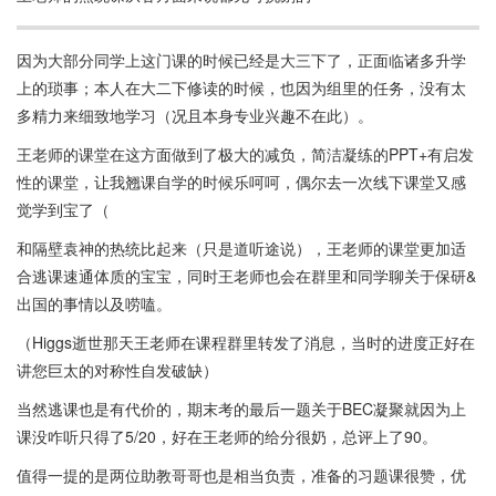
因为大部分同学上这门课的时候已经是大三下了，正面临诸多升学
上的琐事；本人在大二下修读的时候，也因为组里的任务，没有太
多精力来细致地学习（况且本身专业兴趣不在此）。
王老师的课堂在这方面做到了极大的减负，简洁凝练的PPT+有启发
性的课堂，让我翘课自学的时候乐呵呵，偶尔去一次线下课堂又感
觉学到宝了（
和隔壁袁神的热统比起来（只是道听途说），王老师的课堂更加适
合逃课速通体质的宝宝，同时王老师也会在群里和同学聊关于保研&
出国的事情以及唠嗑。
（Higgs逝世那天王老师在课程群里转发了消息，当时的进度正好在
讲您巨太的对称性自发破缺）
当然逃课也是有代价的，期末考的最后一题关于BEC凝聚就因为上
课没咋听只得了5/20，好在王老师的给分很奶，总评上了90。
值得一提的是两位助教哥哥也是相当负责，准备的习题课很赞，优