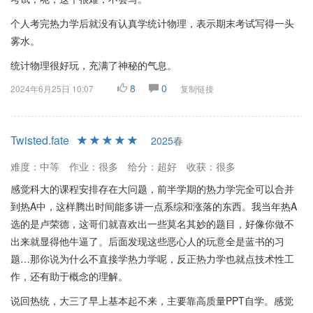
个人考完热力学后就没有认真学统计物理，表示期末考试写得一头
雾水。
统计物理很好玩，充满了神秘的气息。
8
0
2024年6月25日 10:07
复制链接
Twisted.fate
2025春
难度：中等
作业：很多
给分：超好
收获：很多
感觉科大的课程安排存在大问题，前半学期的热力学完全可以合并
到热A中，这样腾出时间能多讲一点系综和涨落的东西。我当年热A
选的是卢荣德，这哥们就喜欢出一些莫名其妙的题目，好像你做不
出来就显得他牛逼了。后面发现这些恶心人的玩意全是蓝书的习
题…那你说为什么不直接学热力学呢，反正热力学也就点技术性工
作，还有助于概念的理解。
说回热统，大三了早上基本起不来，主要靠高质量PPT自学。感觉