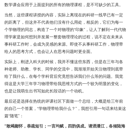
数学课会应用于上面提到的所有的物理课程，是不可缺少的工具。
当然，这些课程讲授的内容，实际上离现在的科研一线早已有一定
的距离了，但这并不代表他们没有什么用处，相反的，它们为每一
个学物理的同志，构造了一个对物理的“印象”，让人了解到一代代物
理学家是如何想到并发展一整套物理理论的过程，说不定在未来从
事科研工作时，会成为灵感的来源。即使不从事科研工作，物理带
给人的思考方式，也会让人在思考问题时更全面。
实际上，刚进入科大的时候，我并不懂这些东西，但是在三年与各
种老师、助教、学长、同学的交流中，我渐渐开始关注物理到底带
给了我什么，在每个学科背后究竟想告诉我们什么等的问题。我觉
得这是大学三年学习物理带给我思维方式的一个较为明显的变化，
也是让我萌生出书写如此长段话的一个动机。
最后还是选择在热统的评课社区下面做一个总结，大概是给三年前
的自己一个答案，“学物理带给我什么？”，我想引用一句话来结束这
篇“随笔”：
“敢竭鄙怀，恭疏短引；一言均赋，四韵俱成。请洒潘江，各倾陆海