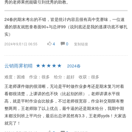
秀的老师果然能吸引到优秀的助教。
24春的期末考出的不错，皆是统计内容且很有高中竞赛味，一位速
通的朋友就怒拿卷面90+与总评99（说到底还是我的逃课功底不够扎
实）
4
0
2024年9月1日 06:55
复制链接
云销雨霁初晴
2024春
难度：困难
作业：很多
给分：超好
收获：很多
王老师课件做的很清晰，无论是平时做作业参考还是期末复习对着
看都很清楚，上课讲的也不快（比起别的班），老师讲课水平很
高，就是平时作业会比较多，不过老师很宽容，作业补交期限有整
整两周，王老师除了以上优点，最牛逼的还是期末给分，我期中期
末都没到班上平均分，最后出总评居然有3.3，王老师yyds！大家选
就完了！