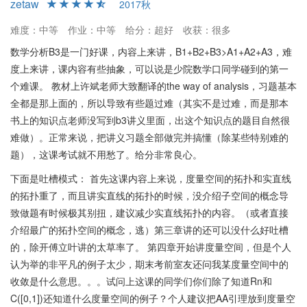
zetaw
2017秋
常严谨和全面，为学生继续深造现代分析课程打下扎实基础。因
此，想深入学习数学分析并能够应对课程内容挑战的同学，许斌老
难度：中等
作业：中等
给分：超好
收获：很多
师的班级将是一个优秀的选择。课程的强度和深度将大大提升学术
数学分析B3是一门好课，内容上来讲，B1+B2+B3>A1+A2+A3，难
修养。即便课程任务繁重，只要深入学习，最后的成绩和成长都会
度上来讲，课内容有些抽象，可以说是少院数学口同学碰到的第一
是令人满意的。
个难课。 教材上许斌老师大致翻译的the way of analysis，习题基本
全都是那上面的，所以导致有些题过难（其实不是过难，而是那本
书上的知识点老师没写到b3讲义里面，出这个知识点的题目自然很
难做）。正常来说，把讲义习题全部做完并搞懂（除某些特别难的
题），这课考试就不用愁了。给分非常良心。
下面是吐槽模式： 首先这课内容上来说，度量空间的拓扑和实直线
的拓扑重了，而且讲实直线的拓扑的时候，没介绍子空间的概念导
致做题有时候极其别扭，建议减少实直线拓扑的内容。（或者直接
介绍最广的拓扑空间的概念，逃）第三章讲的还可以没什么好吐槽
的，除开傅立叶讲的太草率了。 第四章开始讲度量空间，但是个人
认为举的非平凡的例子太少，期末考前室友还问我某度量空间中的
收敛是什么意思。。。试问上这课的同学们你们除了知道Rn和
C([0,1])还知道什么度量空间的例子？个人建议把AA引理放到度量空