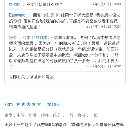
红领巾
：
不要吐奶是什么梗？
2024年1月10日 13:03
Eastwind_
：
回复
＠红领巾
: 经同学分析大意是 "我会想方设法
奶你们, 但你们要给我奶的机会" , 可能是不要空题或者不要做
错简单题的意思?
2024年1月10日 13:24
好奇
：
回复
＠红领巾
: 不能算个梗吧。 考完了以后才知道许老
师这话啥意思： 因为这一年的期末考试，除了最后一道题很难
以外，别的题都是送分题（我就是这一年的选课学生。前面的
题，只要你掌握了最最基本的概念，就能做到一分不扣），所
以许老师算是在出题的时候就硬奶了八十多分，让我们不要丢
了。
2024年5月20日 14:32
立即
登录
，说说你的看法
xxm
2016秋
难度：中等
作业：很多
给分：一般
收获：一般
正好上一年赶上了优秀率9%的事件，重修的很多，但是最后优秀率