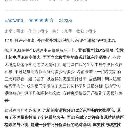
Eastwind_
2023秋
难度：困难
作业：很多
给分：杀手
收获：很多
1.10, 总评还没出, 补作业补到天昏地暗, 来评个课权当中场休息.
按理说B3在整个B系列中是最硬核的一门,
看似课本比B12要薄, 实际
上其中理论程度很大, 而面向非数学生的直观计算完全消失了
. 不过
大概是我这个学期过得太魔幻了, 这门课在我的生活中居然没什么存
在感, 不过是每周看作业能写多少写多少, 考前卡着上一门考完后的
三天间隙看一遍书罢了. 以这样的态度应付过来, 居然期中期末还都
略高于均分, 或许是同学期修了大三的拓扑学和泛函分析, 违背学习
规律被迫打通了几条经脉的缘故.
有种尖塔换四开还换到了圆顶的美
感.
就课程内容本身来说,
此前的所谓数分B12没讲严格的实数理论, 说
白了不过是高数顶了个好看的名头. 而B3完成了对许多直观结论的严
格陈述与证明, 是进一步学习分析课程的绝对基础, 重要性与观赏性