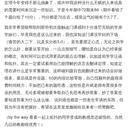
定理今年变得不那么抽象了，或许对我这种没什么天赋的人来说真
的需要时间来沉淀一些知识。于是今年期中72期末86（期中看错了
个题白给了10分），均分都是70左右，感觉运气好能有个3.7了。
我非常希望能帮助到那些初次接触这门课感到十分迷茫无助的学弟
学妹们，毕竟我也是这么过来的，我也深知这门课没学好的下场
（痛苦的大二下，以及实分析3.0）。首先要摆正心态，无论之前学
的怎么好，都要从零开始，一点点抠细节，哪怕是自认为已经掌握
的概念。有时间可以尝试用更高的观点去理解，比如提前学学泛函
和拓扑。其次一定要试着用自己能理解的语言去翻译定理，知道定
理在讲什么是非常重要的。这样碰到题目也能翻译过来的话会好做
很多。最后就是作业题。b3的内容比较零散，自己找额外的题很浪
费时间精力，不如把已有的题吃透，这恰恰是许斌老师布置很多作
业的用意。无论多艰难都要争取自己先思考再抄答案，抄了答案也
要知道答案为什么这么做。 说到底也都是一些老生常谈的东西，但
我当年没有把握好，希望在这里发发癫能给后来者一些警醒吧。
（by the way 看着一起上拓扑的同学变成助教感觉还挺怪的。当然
几位助教都很优秀！）