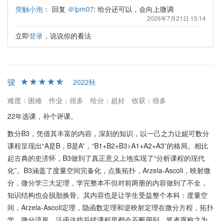
突触小泡
：
回复
＠lpm07
: 给分还可以，会向上微调
2026年7月21日 15:14
立即
登录
，说说你的看法
骏
2022秋
难度：困难
作业：很多
给分：超好
收获：很多
22年选课，补个评课。
数分B3，凭借其丰富的内容，深刻的知识，以一己之力让妮可数分
课程呈现出“A是B，B是A”，“B1+B2+B3>A1+A2+A3”的格局。相比
起古典的史济怀，B3做到了真正意义上地实现了“分析课程的现代
化”。B3涵盖了度量空间完备化，点集拓扑，Arzela-Ascoli，映射微
分，微分学三大定理，学完整本不但对前两册的内容做到了不全，
知识结构也会脱胎换骨。其内容也是让学生受益整个本科：度量空
间，Arzela-Ascoli定理，隐函数定理和逆映射定理在微分方程，拓扑
学，微分流形，泛函这些后续课程里都会不断用到。笔者愿称之为