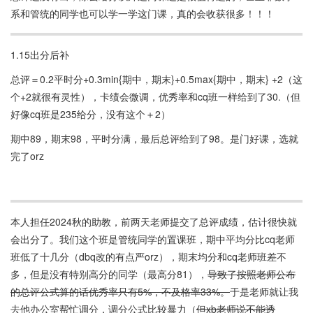
系和管统的同学也可以学一学这门课，真的会收获很多！！！
1.15出分后补
总评＝0.2平时分+0.3min{期中，期末}+0.5max{期中，期末} +2（这
个+2就很有灵性），卡绩会微调，优秀率和cq班一样给到了30.（但
好像cq班是235给分，没有这个＋2）
期中89，期末98，平时分满，最后总评给到了98。是门好课，选就
完了orz
本人担任2024秋的助教，前两天老师提交了总评成绩，估计很快就
会出分了。我们这个班是管统同学的置课班，期中平均分比cq老师
班低了十几分（dbq改的有点严orz），期末均分和cq老师班差不
多，但是没有特别高分的同学（最高分81），
导致了按照老师公布
的总评公式算的话优秀率只有5%，不及格率33%。
于是老师就让我
去他办公室帮忙调分，调分公式比较暴力（
但xb老师说不能透