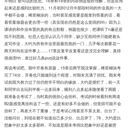
不明白”那句话的意思。16章和18章的内容倒是较好理解，但是应用
起来还是感到比较吃力。11月初到12月中那段时间的作业真的一大
半都不会做，稀里糊涂的，当时甚至感觉要是能拿到答案的话，看
着答案做题会更合理一些（其实现在仍然是这么觉得的hh）因为上
课讲的和作业布置的真的有点割裂，例题也很少，把课听了n遍还是
找不到思路。社恐人也没认识几个同学，缺少互助同伴只能硬着头
皮写作业，大约为所有作业里面最煎熬的一门，几乎每次都要花一
两天时间在这件事上……17章反复学反复看还是没完全理解，真得
很崩溃hh，发过好几条puq说这件事。
再说考试吧。期中开卷有原题，15章后两节我没掌握，稀里糊涂考
完了74分，开卷也只能做到这个程度，对期末充满了担忧。期末考
试前因为努力过了但仍然学不明白的缘故，大约是摆烂了，前一天
和同学出去玩到半夜一点多回来，睡到八点多起床随便看了两眼，
就准备去考试了，当时真的很担心会挂科。考试的时候看到有两道
B2题感觉离挂科远了一些。还是有好多不会做的，但觉得可能不会
挂科了，再差大不了重修，于是考试心情甚至不算太差。出分了，
没敢问分，到现在都不知道自己多少分。出总评了，78，大约是比
想象中好太多太多那样。不知道是期末考得比想象中好还是被捞