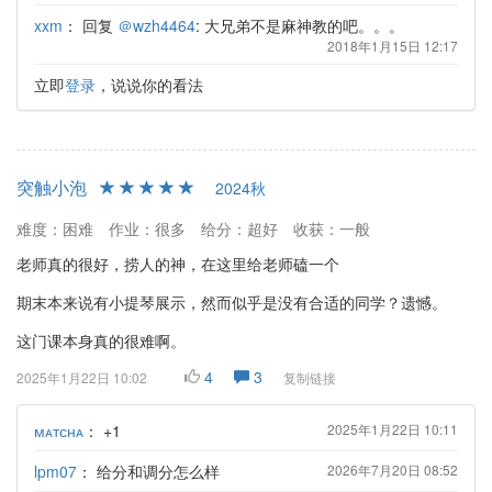
xxm
：
回复
＠wzh4464
: 大兄弟不是麻神教的吧。。。
2018年1月15日 12:17
立即
登录
，说说你的看法
突触小泡
2024秋
难度：困难
作业：很多
给分：超好
收获：一般
老师真的很好，捞人的神，在这里给老师磕一个
期末本来说有小提琴展示，然而似乎是没有合适的同学？遗憾。
这门课本身真的很难啊。
4
3
2025年1月22日 10:02
复制链接
ᴍᴀᴛᴄʜᴀ
：
+1
2025年1月22日 10:11
lpm07
：
给分和调分怎么样
2026年7月20日 08:52