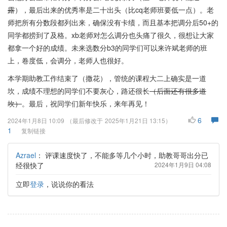
露
），最后出来的优秀率是二十出头（比cq老师班要低一点）。老
师把所有分数段都列出来，确保没有卡绩，而且基本把调分后50+的
同学都捞到了及格。xb老师对怎么调分也头痛了很久，很想让大家
都拿一个好的成绩。未来选数分b3的同学们可以来许斌老师的班
上，卷度低，会调分，老师人也很好。
本学期助教工作结束了（撒花），管统的课程大二上确实是一道
坎，成绩不理想的同学们不要灰心，路还很长
（后面还有很多道
坎）
。最后，祝同学们新年快乐，来年再见！
6
2024年1月8日 10:09
（最后修改于
2025年1月21日 13:15
）
1
复制链接
Azrael
：
评课速度快了，不能多等几个小时，助教哥哥出分已
经很快了
2024年1月9日 04:08
立即
登录
，说说你的看法