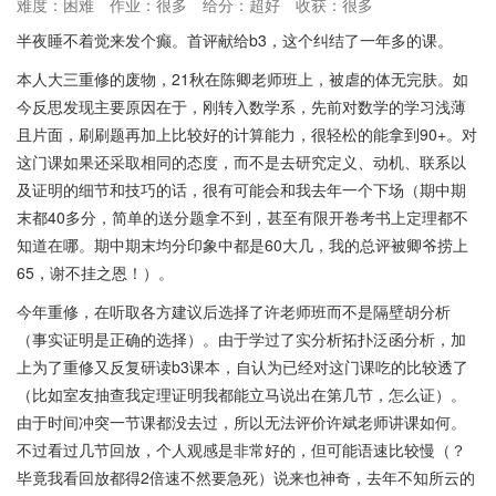
难度：困难
作业：很多
给分：超好
收获：很多
半夜睡不着觉来发个癫。首评献给b3，这个纠结了一年多的课。
本人大三重修的废物，21秋在陈卿老师班上，被虐的体无完肤。如
今反思发现主要原因在于，刚转入数学系，先前对数学的学习浅薄
且片面，刷刷题再加上比较好的计算能力，很轻松的能拿到90+。对
这门课如果还采取相同的态度，而不是去研究定义、动机、联系以
及证明的细节和技巧的话，很有可能会和我去年一个下场（期中期
末都40多分，简单的送分题拿不到，甚至有限开卷考书上定理都不
知道在哪。期中期末均分印象中都是60大几，我的总评被卿爷捞上
65，谢不挂之恩！）。
今年重修，在听取各方建议后选择了许老师班而不是隔壁胡分析
（事实证明是正确的选择）。由于学过了实分析拓扑泛函分析，加
上为了重修又反复研读b3课本，自认为已经对这门课吃的比较透了
（比如室友抽查我定理证明我都能立马说出在第几节，怎么证）。
由于时间冲突一节课都没去过，所以无法评价许斌老师讲课如何。
不过看过几节回放，个人观感是非常好的，但可能语速比较慢（？
毕竟我看回放都得2倍速不然要急死）说来也神奇，去年不知所云的