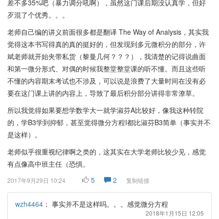
差不多35%吧（暴力调分吼啊），虽然这门课后期没认真学，但好
歹混了个优秀。。。
老师自己编的讲义前面很多都是翻译 The Way of Analysis，其实我
觉得这本书写得真的真的挺好的，但发现到多元微积分的部分，许
斌老师就开始夹带私货（黎曼几何？？？），我清楚的记得说曲面
和第一微分形式、对偶的时候我整堂整堂课的听不懂。而且这些听
不懂的内容期末考试也不涉及，可以说是浪费了大量时间在没有必
要在这门课上讲的内容上，导致了最后积分部分讲得非常潦草。
所以我觉得如果要想学数学大一就学淑芬A比较好，像我这种转院
的，学B3学到抑郁，甚至觉得微分方程I都比淑芬B3简单（事实并不
是这样）。
老师似乎很重视纪律啊之类的，这其实在大学老师比较少见，感觉
有点像高中班主任（恐惧。
5
2
2017年9月29日 10:24
复制链接
wzh4464
：
事实并不是这样吗。。。感觉微分方程
2018年1月15日 12:05