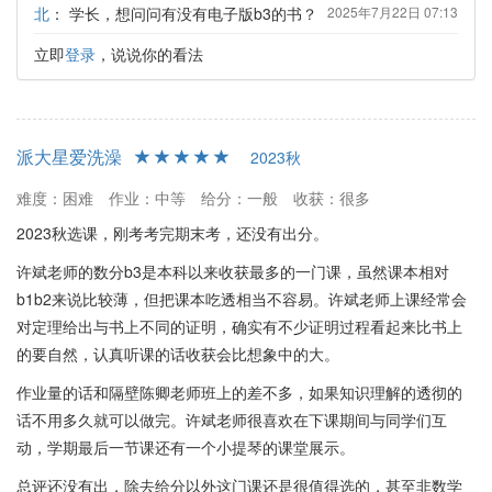
北
：
学长，想问问有没有电子版b3的书？
2025年7月22日 07:13
立即
登录
，说说你的看法
派大星爱洗澡
2023秋
难度：困难
作业：中等
给分：一般
收获：很多
2023秋选课，刚考考完期末考，还没有出分。
许斌老师的数分b3是本科以来收获最多的一门课，虽然课本相对
b1b2来说比较薄，但把课本吃透相当不容易。许斌老师上课经常会
对定理给出与书上不同的证明，确实有不少证明过程看起来比书上
的要自然，认真听课的话收获会比想象中的大。
作业量的话和隔壁陈卿老师班上的差不多，如果知识理解的透彻的
话不用多久就可以做完。许斌老师很喜欢在下课期间与同学们互
动，学期最后一节课还有一个小提琴的课堂展示。
总评还没有出，除去给分以外这门课还是很值得选的，甚至非数学