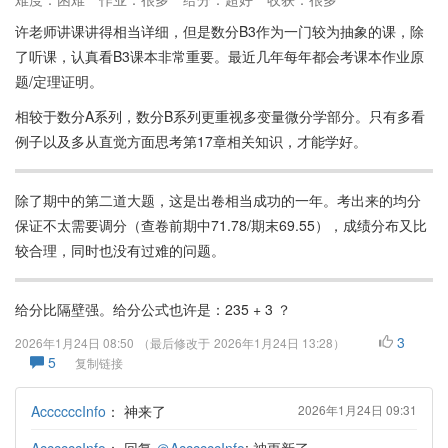
许老师讲课讲得相当详细，但是数分B3作为一门较为抽象的课，除
了听课，认真看B3课本非常重要。最近几年每年都会考课本作业原
题/定理证明。
相较于数分A系列，数分B系列更重视多变量微分学部分。只有多看
例子以及多从直觉方面思考第17章相关知识，才能学好。
除了期中的第二道大题，这是出卷相当成功的一年。考出来的均分
保证不太需要调分（查卷前期中71.78/期末69.55），成绩分布又比
较合理，同时也没有过难的问题。
给分比隔壁强。给分公式也许是：235 + 3 ？
3
2026年1月24日 08:50
（最后修改于
2026年1月24日 13:28
）
5
复制链接
AccccccInfo
：
神来了
2026年1月24日 09:31
AccccccInfo
：
回复
＠AccccccInfo
: 神更新了