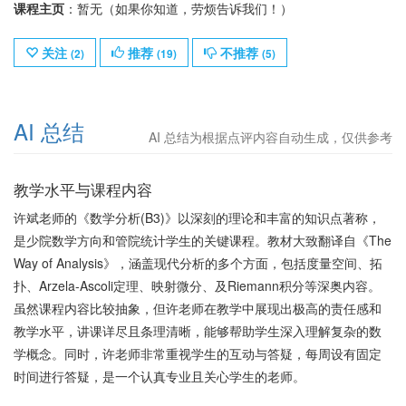
课程主页
：暂无（如果你知道，劳烦告诉我们！）
关注
推荐
不推荐
(
2
)
(
19
)
(
5
)
AI 总结
AI 总结为根据点评内容自动生成，仅供参考
教学水平与课程内容
许斌老师的《数学分析(B3)》以深刻的理论和丰富的知识点著称，
是少院数学方向和管院统计学生的关键课程。教材大致翻译自《The
Way of Analysis》，涵盖现代分析的多个方面，包括度量空间、拓
扑、Arzela-Ascoli定理、映射微分、及Riemann积分等深奥内容。
虽然课程内容比较抽象，但许老师在教学中展现出极高的责任感和
教学水平，讲课详尽且条理清晰，能够帮助学生深入理解复杂的数
学概念。同时，许老师非常重视学生的互动与答疑，每周设有固定
时间进行答疑，是一个认真专业且关心学生的老师。