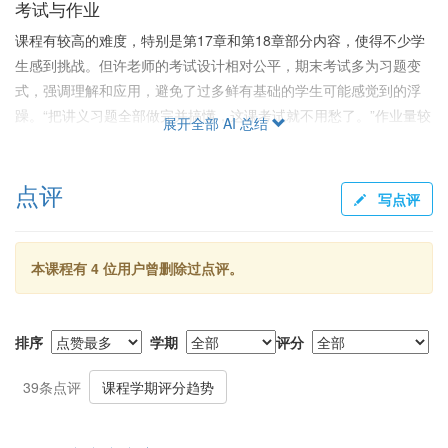
考试与作业
课程有较高的难度，特别是第17章和第18章部分内容，使得不少学
生感到挑战。但许老师的考试设计相对公平，期末考试多为习题变
式，强调理解和应用，避免了过多鲜有基础的学生可能感觉到的浮
躁。“把讲义习题全部做完并搞懂，这课考试就不用愁了。”作业量较
展开全部 AI 总结
大，尤其是许斌班，几乎涵盖了课后70%以上题目，尽管繁重，但
对于考试准备极有帮助。
点评
写点评
给分与调分
许斌老师的课程给分相对良心，尤其是近年来，为确保不同学生群
体的整体绩点，他对成绩进行了细心调控。有评论提到他的调分公
本课程有 4 位用户曾删除过点评。
式如“0.2平时分+0.3min{期中，期末}+0.5max{期中，期末} +2，”确
保人数不被卡绩。“最后许老师的调分真是善良，心疼老师的头
发。”这些都显示出许老师对待学生成绩的负责态度，且尽力帮助每
排序
学期
评分
位学生最大程度地发挥其潜力。
39条点评
课程学期评分趋势
总结
尽管课程内容难度很高，但收获颇丰。许斌老师将数分B3教授得非