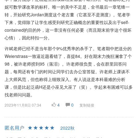
妮可数学课改革的标杆。唯一的美中不足是，全书最后一章笔锋一
转，开始研究Jordan测度这个老古董（它甚至不是测度）。笔者学
下来，觉得除了让学生感受到研究正确概念的重要性以及出于self-
contained的目的外，这一章没有任何必要（而且期末前学这个很坏
心情），因此特扣一分。
许斌老师已经不是当年那个9%优秀率的杀手了。笔者期中把送分的
Weierstrass一致逼近题看错了，喜提84。好在期末力挽狂澜拿了个
98，被许老师捞到95（落泪）。许老师很负责，会在群里回答问
题，每周还有专门的时间让同学们去办公室答疑。许老师上课谈不
上大师风范，但也称得上细致深入。有人说这是本科最难的分析
课，但是比起泛函H还是小巫见大巫了（笑）。学起来有困难可以多
找老师问问题。
4
0
2023年11月8日 07:34
复制链接
匿名用户
2022秋