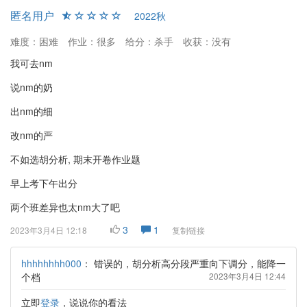
匿名用户
2022秋
难度：困难
作业：很多
给分：杀手
收获：没有
我可去nm
说nm的奶
出nm的细
改nm的严
不如选胡分析, 期末开卷作业题
早上考下午出分
两个班差异也太nm大了吧
3
1
2023年3月4日 12:18
复制链接
hhhhhhhh000
：
错误的，胡分析高分段严重向下调分，能降一
个档
2023年3月4日 12:44
立即
登录
，说说你的看法