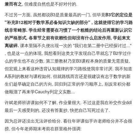
兼而有之
, 但难度自然也是不好对付的.
不过另一方面, 虽然都说B3是质量最高的一门, 但毕竟
B3它的定位是
"补充B12相对于数学系必备知识欠缺的部分" , 这就使得它的学习路
线非常畸形. 学生经常需要在习惯了一个粗糙的结论后再重新认识它
的严格形式, 各章节之前有依赖性但却没有什么启发作用, 学起来支
离破碎.
课本里隔不久便出现一次的 "我们在第二册中已经探讨过..."
, 也是这一点的体现, 我想看到这类文字发现自己早就忘了B2学过什
么的学生也不在少数. 第三册教材乃至B3课程本身的质量无需质疑,
但宏观上来看这种违背认知规律的学习路线使我非常讨厌. 我不知道
A系列的教材与课程如何, 但就路线而言还是很建议有志于数学的新
生们趁早确定自己的方向, 回归到正常的学习顺序上, 别反常积分都
做顺溜了再来学Cauchy列定义实数...
许斌老师班讲课如何不了解, 作业量很大. 不过这是我在补交作业ddl
最后一天感受到的, 还没有答案抄, 快把自己写死过去了.
因为总评还没出无法评价给分. 看往年评课似乎许老师给分并不会很
捞, 但今年老师期末考前在群里格外强调: