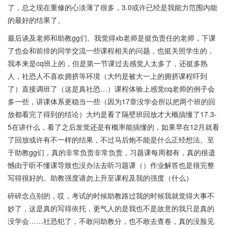
了，总之现在重修的心淡薄了很多，3.0或许已经是我能力范围内能
的最好的结果了。
最后谈及老师和助教gg们。我觉得xb老师是挺负责任的老师，下课
了也会和前排的同学交流一些课程相关的问题，也挺关照学生的，
我本来是cq班上的，但是第一节课过去感觉人太多了，还挺多熟
人，社恐人不喜欢拥挤等环境（大约是被大一上的拥挤课程吓到
了）直接调班了（这是真社恐…）课程体验上感觉cq老师的例子会
多一些，讲课体系更稳当一些（因为17章没学会所以把两个班的回
放都看完了得到的结论）大约是看了隔壁班回放才大概搞懂了17.3-
5在讲什么，看了之后发觉还是有概率能搞懂的，如果早在12月就看
了回放或许有不一样的结果，不过马后炮不能是什么正经想法。至
于助教gg们，真的非常负责非常负责，习题课每周都有，真的很遗
憾由于听不懂课导致也没办法去听习题课（）作业解答也是很完整
写得很好的。助教强度请勿上升至课程及我的强度（什么）
碎碎念点别的，哎，考试的时候助教路过我的时候我就觉得大事不
妙了，这是真的写得依托，更气人的是我也不是故意的我只是真的
没学会……社恐犯了，不敢问助教分，也不敢去查卷，真的没脸见