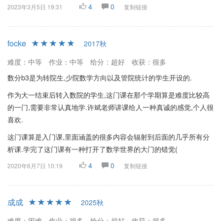
4
0
2023年3月5日 19:31
复制链接
focke
2017秋
难度：中等
作业：中等
给分：超好
收获：很多
数分b3是为转院生,少院数学方向以及管院统计的学生开设的.
作为大一结束后转入数院的学生,这门课在那个学期算是难度比较高
的一门,需要非常认真地学.许斌老师讲课给人一种真诚的感觉,个人很
喜欢.
这门课算是入门课,里面涵盖的很多内容会辐射到后面的几乎所有分
析课.学完了这门课有一种打开了数学世界的大门的错觉(
4
0
2020年6月7日 10:19
复制链接
成成
2025秋
难度：困难
作业：很多
给分：超好
收获：很多