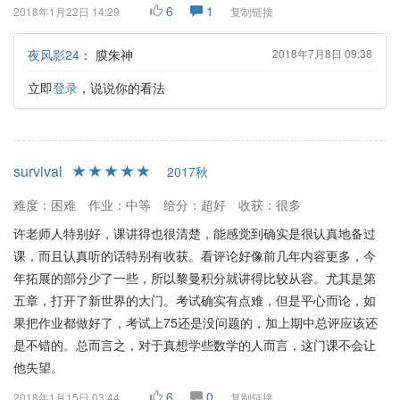
6
1
2018年1月22日 14:29
复制链接
夜风影24
：
膜朱神
2018年7月8日 09:38
立即
登录
，说说你的看法
survival
2017秋
难度：困难
作业：中等
给分：超好
收获：很多
许老师人特别好，课讲得也很清楚，能感觉到确实是很认真地备过
课，而且认真听的话特别有收获。看评论好像前几年内容更多，今
年拓展的部分少了一些，所以黎曼积分就讲得比较从容。尤其是第
五章，打开了新世界的大门。考试确实有点难，但是平心而论，如
果把作业都做好了，考试上75还是没问题的，加上期中总评应该还
是不错的。总而言之，对于真想学些数学的人而言，这门课不会让
他失望。
6
0
2018年1月15日 03:44
复制链接