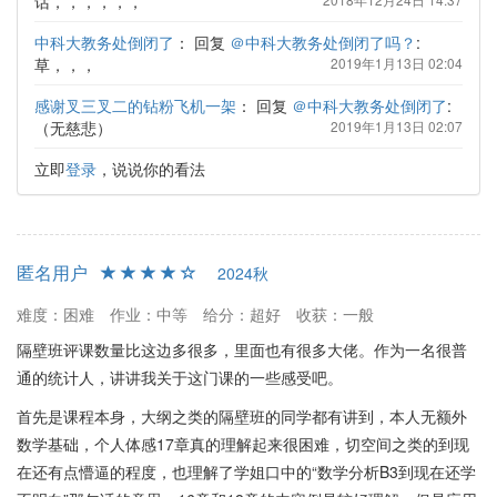
话，，，，，，
中科大教务处倒闭了
：
回复
＠中科大教务处倒闭了吗？
:
草，，，
2019年1月13日 02:04
感谢叉三叉二的钻粉飞机一架
：
回复
＠中科大教务处倒闭了
:
（无慈悲）
2019年1月13日 02:07
立即
登录
，说说你的看法
匿名用户
2024秋
难度：困难
作业：中等
给分：超好
收获：一般
隔壁班评课数量比这边多很多，里面也有很多大佬。作为一名很普
通的统计人，讲讲我关于这门课的一些感受吧。
首先是课程本身，大纲之类的隔壁班的同学都有讲到，本人无额外
数学基础，个人体感17章真的理解起来很困难，切空间之类的到现
在还有点懵逼的程度，也理解了学姐口中的“数学分析B3到现在还学