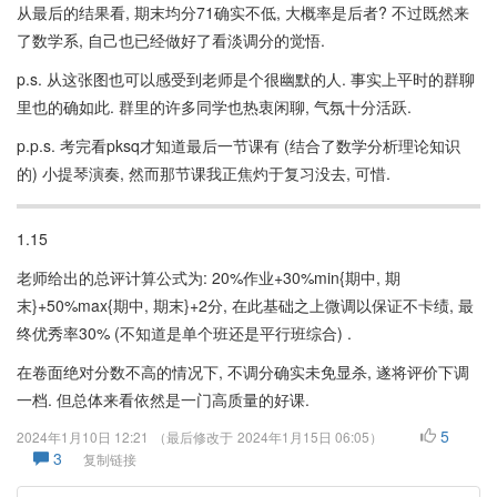
从最后的结果看, 期末均分71确实不低, 大概率是后者? 不过既然来
了数学系, 自己也已经做好了看淡调分的觉悟.
p.s. 从这张图也可以感受到老师是个很幽默的人. 事实上平时的群聊
里也的确如此. 群里的许多同学也热衷闲聊, 气氛十分活跃.
p.p.s. 考完看pksq才知道最后一节课有 (结合了数学分析理论知识
的) 小提琴演奏, 然而那节课我正焦灼于复习没去, 可惜.
1.15
老师给出的总评计算公式为: 20%作业+30%min{期中, 期
末}+50%max{期中, 期末}+2分, 在此基础之上微调以保证不卡绩, 最
终优秀率30% (不知道是单个班还是平行班综合) .
在卷面绝对分数不高的情况下, 不调分确实未免显杀, 遂将评价下调
一档. 但总体来看依然是一门高质量的好课.
5
2024年1月10日 12:21
（最后修改于
2024年1月15日 06:05
）
3
复制链接