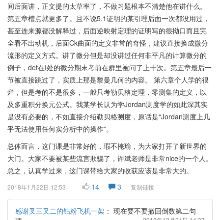
间后面讲，正文提的太草率了，不做习题根本不清楚他在讲什么。
第五章槽点就更多了。且不说5.1证明的某引理后面一次都没用过，
甚至连来源都没解释过，后面逆映射定理的证明写的很拗口而且完
全看不出动机，后面Ck曲面的定义非常的奇怪，建议直接换成微分
流形的定义方式。讲了微分但是却没讲过任何非平凡的计算微分的
例子，det在I处的微分期末考前在群里被问了上十次。第五章最后一
节被直接跳过了，实质上那是黎曼几何的内容。 第六章个人学的很
烂，但是考的不是很多，一般只考勒贝格定理，零测集的定义，以
及多重积分换元公式。我某学长认为学Jordan测度学的如此深其实
是没有必要的，不如直接介绍勒贝格测度，原话是“Jordan测度上几
乎无法使用任何实分析中的操作”。
总体而言，这门课是非常好的，瑕不掩瑜，为大家打开了新世界的
大门。大家不要被某些流言欺骗了，许斌老师是非常nice的一个人。
总之，认真学过来，这门课带给大家的收获应该是非常大的。
14
3
2018年1月22日 12:53
复制链接
感谢叉三叉二的钻粉飞机一架
：
现在要不要撤回倒数第二句
2018年12月24日 14:37