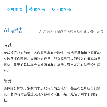
关注
推荐
不推荐
(
0
)
(
0
)
(
0
)
AI 总结
AI 总结为根据点评内容自动生成，仅供参考
考试
考试难度相对简单，多数题目具有套路性，但选择题和填空题可能
会涉及概念理解。大题较为容易，部分题目可以通过条件概率简易
解决。重要的是认真准备答题纸和计算器，适当复习有助于较好应
对。
给分
整体给分慷慨，多数同学反映调分情况较好，甚至有全班提分的情
况。老师有时会通过调分来弥补考试的不足，减轻了同学们的负
担。