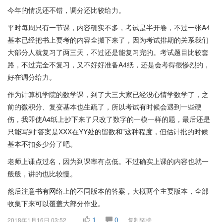
今年的情况还不错，调分还比较给力。
平时每周只有一节课，内容确实不多，考试是半开卷，不过一张A4
基本已经把书上要考的内容全搬下来了，因为考试排期的关系我们
大部分人就复习了两三天，不过还是能复习完的。考试题目比较套
路，不过完全不复习，又不好好准备A4纸，还是会考得很惨烈的，
好在调分给力。
作为计算机学院的数学课，到了大三大家已经没心情学数学了，之
前的微积分、复变基本也生疏了，所以考试有时候会遇到一些硬
伤，我即使A4纸上抄下来了只改了数字的一模一样的题，最后还是
只能写到“答案是XXX在YY处的留数和”这种程度，但估计批的时候
基本不扣多少分了吧。
老师上课点过名，因为到课率有点低。不过确实上课的内容也就一
般般，讲的也比较慢。
然后注意书有网络上的不同版本的答案，大概两个主要版本，全部
收集下来可以覆盖大部分作业。
1
0
2018年1月16日 03:52
复制链接