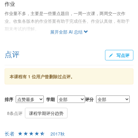
作业
作业量不多，主要是一些重点题目，一周一次课，两周交一次作
业。收集各版本的作业答案有助于完成任务。作业认真做，有助于
期末考试的理解。
展开全部 AI 总结
教学水平
冯老师上课内容条理清晰，板书工整，不过进度较慢，授课内容相
点评
写点评
对粗略，同学们反映需要课下自学辅助。老师讲解概念清晰易懂，
使得复习较为轻松。
本课程有 1 位用户曾删除过点评。
课程内容
课程涵盖泊松过程、马尔科夫过程和平稳过程。内容不算多，计算
要求不高，不需要太深的数学基础，但需要使用计算器完成计算任
排序
学期
评分
务。对于应付考试，推荐使用陆传赉教授的习题集。
8条点评
课程学期评分趋势
长者
2017秋