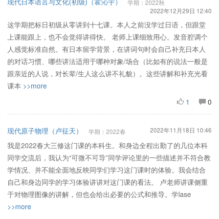
现代日本语言与文化(初级)（霍沁宇）
学期：2022秋
2022年12月29日 12:40
这学期把标日初级从零讲到十七课。本人之前没学过日语，但跟堂
上课能跟上，也不会觉得讲得快。 老师上课细致用心。发音腔调个
人感觉标准自然。有日本留学背景，在讲词句时会自己补充日本人
的对话习惯、哪些讲法适用于哪种对象/场合（比如有的说法一般是
跟亲近的人说，对长辈/生人这么讲不礼貌）。这些讲解和补充光看
课本
>>more
1
0
现代原子物理（卢征天）
2022年11月18日 10:46
学期：2022春
我是2022春大三修这门课的本科生。和身边全程出勤了的几位本科
同学交流后，我认为“可微不可导”同学评论里的一些描述并不符合教
学情况、并不能全面地反映同学们学习这门课时的体验。我会结合
自己和身边同学的学习体验讲讲对这门课的看法。 卢老师讲课侧重
于对物理图像的讲解，但也会给出必要的公式和推导。学lase
>>more