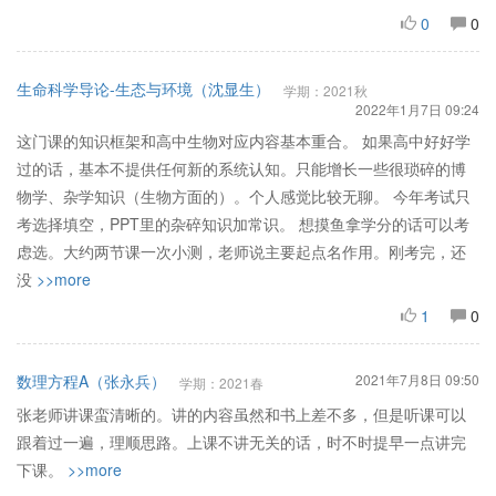
0
0
生命科学导论-生态与环境（沈显生）
学期：2021秋
2022年1月7日 09:24
这门课的知识框架和高中生物对应内容基本重合。 如果高中好好学
过的话，基本不提供任何新的系统认知。只能增长一些很琐碎的博
物学、杂学知识（生物方面的）。个人感觉比较无聊。 今年考试只
考选择填空，PPT里的杂碎知识加常识。 想摸鱼拿学分的话可以考
虑选。大约两节课一次小测，老师说主要起点名作用。刚考完，还
没
>>more
1
0
数理方程A（张永兵）
2021年7月8日 09:50
学期：2021春
张老师讲课蛮清晰的。讲的内容虽然和书上差不多，但是听课可以
跟着过一遍，理顺思路。上课不讲无关的话，时不时提早一点讲完
下课。
>>more