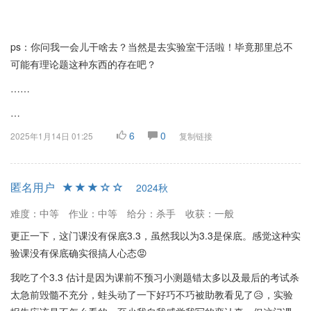
ps：你问我一会儿干啥去？当然是去实验室干活啦！毕竟那里总不
可能有理论题这种东西的存在吧？
……
…
6
0
2025年1月14日 01:25
复制链接
匿名用户
2024秋
难度：中等
作业：中等
给分：杀手
收获：一般
更正一下，这门课没有保底3.3，虽然我以为3.3是保底。感觉这种实
验课没有保底确实很搞人心态😡
我吃了个3.3 估计是因为课前不预习小测题错太多以及最后的考试杀
太急前毁髓不充分，蛙头动了一下好巧不巧被助教看见了😥，实验