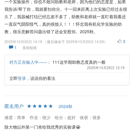
一个实验操作，你也不敢问助教和老师，因为他们的态度是，如果
我告诉/帮了你，我就要扣你分。十一回来距离上次实验已经过去很
久了，我器械打结已经忘差不多了，助教和老师就一直盯着我看还
一直叹气阴阳怪气，真的很烦人！！！怀念我有机化学实验的助
教，很乐意解答问题出错了还会安慰你。2025秋。
3
2025年10月20日 14:19
（最后修改于
2025年10月20日 14:29
）
1
复制链接
对方正在输入中——
：
111这学期助教态度真的一般
2025年10月26日 12:15
立即
登录
，说说你的看法
匿名用户
2024秋
难度：简单
作业：很少
给分：超好
收获：很多
除大物以外第一门肯给我优秀的实验课😭