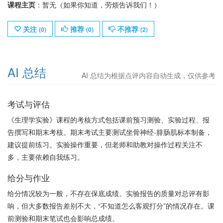
课程主页
：暂无（如果你知道，劳烦告诉我们！）
关注
推荐
不推荐
(
0
)
(
0
)
(
2
)
AI 总结
AI 总结为根据点评内容自动生成，仅供参考
考试与评估
《生理学实验》课程的考核方式包括课前预习测验、实验过程、报
告撰写和期末考核。期末考试主要测试坐骨神经-腓肠肌标本制备，
建议提前练习。实验操作重要，但老师和助教对操作过程关注不
多，主要依赖自我练习。
给分与作业
给分情况较为一般，不存在保底成绩。实验报告的质量对总评有影
响，但大多数报告差别不大，“不知道怎么客观打分”的情况存在。课
前测验和期末笔试也会影响总成绩。