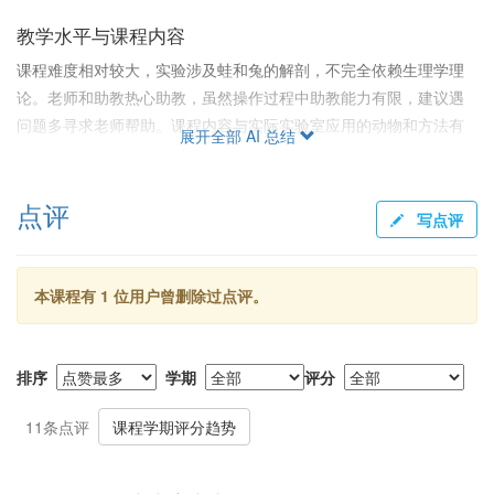
教学水平与课程内容
课程难度相对较大，实验涉及蛙和兔的解剖，不完全依赖生理学理
论。老师和助教热心助教，虽然操作过程中助教能力有限，建议遇
问题多寻求老师帮助。课程内容与实际实验室应用的动物和方法有
展开全部 AI 总结
差距，一部分学生认为课程内容难以直接应用于未来研究。
学习体验
点评
写点评
实验对杀生的熟练程度有所要求，也有学生从“惧怕杀生到癫狂屠
戮”的体验。尽管课程被认为枯燥，老师们努力提升趣味性。建议对
生理学方向不感兴趣的同学提前做好心理准备，因为多数学生在实
本课程有 1 位用户曾删除过点评。
验中习得的操作技能为基础性。
排序
学期
评分
11条点评
课程学期评分趋势