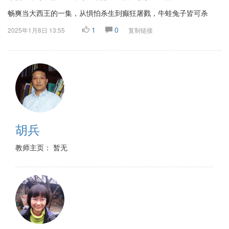
畅爽当大西王的一集，从惧怕杀生到癫狂屠戮，牛蛙兔子皆可杀
1
0
2025年1月8日 13:55
复制链接
胡兵
教师主页： 暂无