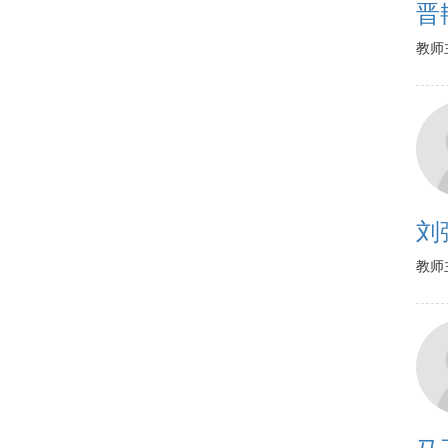
晋
教师
刘
教师
马