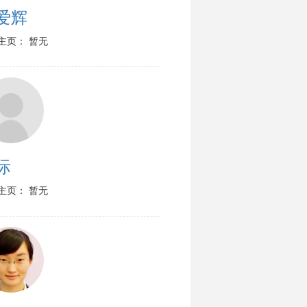
爱辉
主页： 暂无
际
主页： 暂无