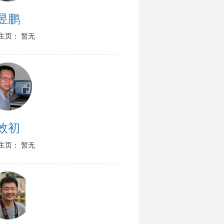
昱鹏
主页： 暂无
效初
主页： 暂无