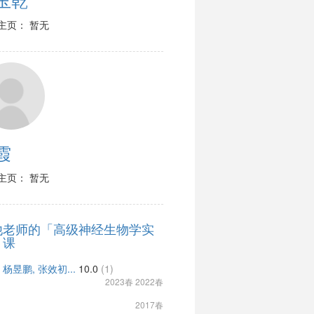
主页： 暂无
霞
主页： 暂无
他老师的「高级神经生物学实
」课
 杨昱鹏, 张效初...
10.0
(1)
2023春 2022春
2017春