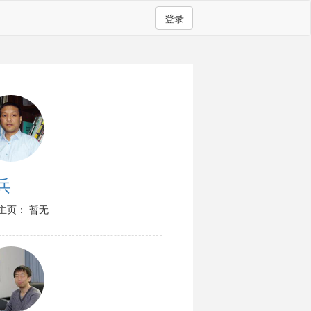
登录
兵
主页： 暂无