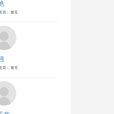
艳
主页： 暂无
强
主页： 暂无
玉乾