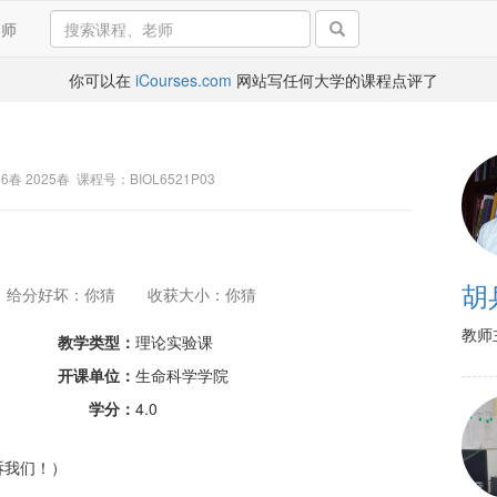
导师
你可以在
iCourses.com
网站写任何大学的课程点评了
26春 2025春 课程号：BIOL6521P03
胡
给分好坏：你猜
收获大小：你猜
教师
教学类型：
理论实验课
开课单位：
生命科学学院
学分：
4.0
诉我们！）