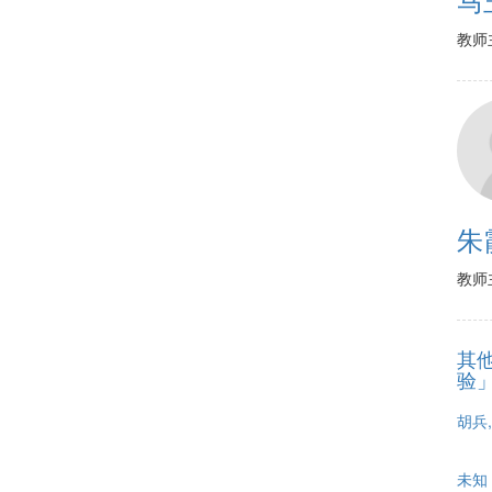
教师
朱
教师
其
验
胡兵,
未知