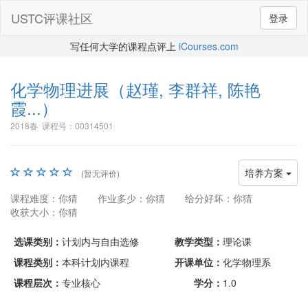
USTC评课社区
登录
写任何大学的课程点评上
iCourses.com
化学物理进展
（赵瑾, 李群祥, 陈艳
霞...）
2018春 课程号：00314501
培养方案
(暂无评价)
课程难度：你猜
作业多少：你猜
给分好坏：你猜
收获大小：你猜
选课类别：
计划内与自由选修
教学类型：
理论课
课程类别：
本科计划内课程
开课单位：
化学物理系
课程层次：
专业核心
学分：
1.0