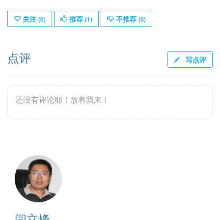
关注
推荐
不推荐
(
0
)
(
1
)
(
0
)
点评
写点评
还没有评论耶！放着我来！
闫立峰