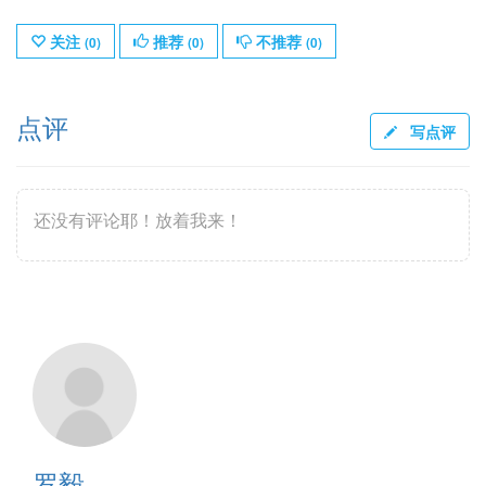
关注
推荐
不推荐
(
0
)
(
0
)
(
0
)
点评
写点评
还没有评论耶！放着我来！
罗毅