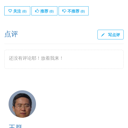
关注
推荐
不推荐
(
0
)
(
0
)
(
0
)
点评
写点评
还没有评论耶！放着我来！
王群