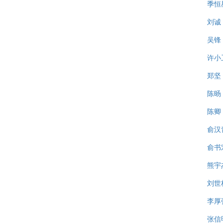
季恒
刘诚
吴锋
许小
郑坚
陈旸
陈卿
俞汉
俞书
熊宇
刘世
李厚
张信