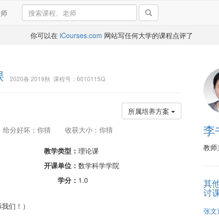
导师
你可以在
iCourses.com
网站写任何大学的课程点评了
课
2020春 2019秋 课程号：6010115Q
所属培养方案
李
给分好坏：你猜
收获大小：你猜
教师
教学类型：
理论课
开课单位：
数学科学学院
学分：
1.0
其
讨
诉我们！）
张文