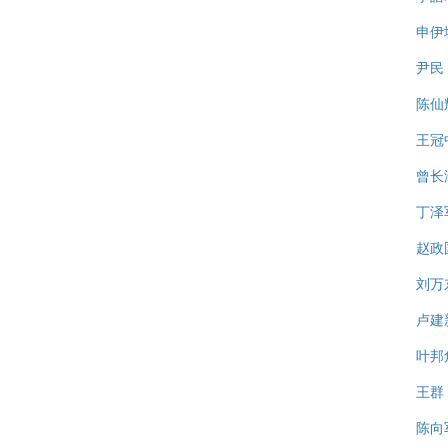
申伊
尹民
陈仙
王冠
曾长
丁泽
赵政
刘万
卢建
叶邦
王群
陈向