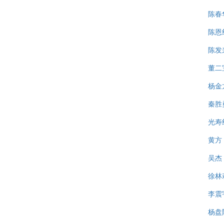
陈春
陈恩
陈发
董二
杨金
秦胜
光寿
黄方
吴杰
徐林
李震
杨盘