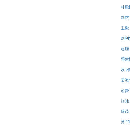
林毅
刘杰
王毅
刘利
赵瑾
邓建
欧阳
梁海
彭蕾
张驰
盛茂
路军