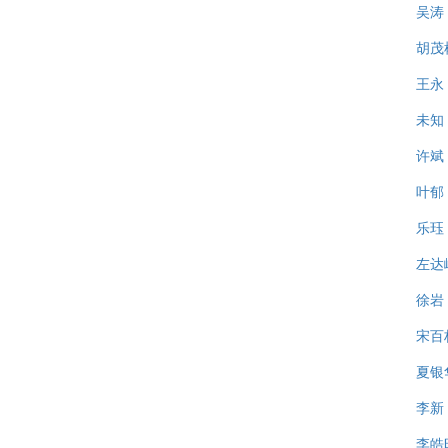
吴涛
胡茂
王永
未知
许斌
叶郁
乐珏
左达
徐岩
宋百
夏银
李新
李皓