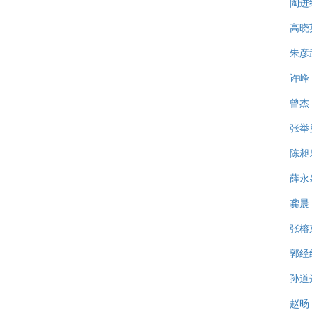
陶进
高晓
朱彦
许峰
曾杰
张举
陈昶
薛永
龚晨
张榕
郭经
孙道
赵旸