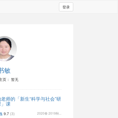
登录
书敏
主页： 暂无
他老师的「新生“科学与社会”研
课」课
逸
9.7
(3)
2020春 2019秋...