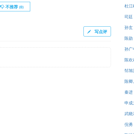
杜江
不推荐
(
0
)
司廷
孙玄
写点评
陈勋
孙广
陈欢
邹旭
陈卿
秦进
申成
武晓
倪勇