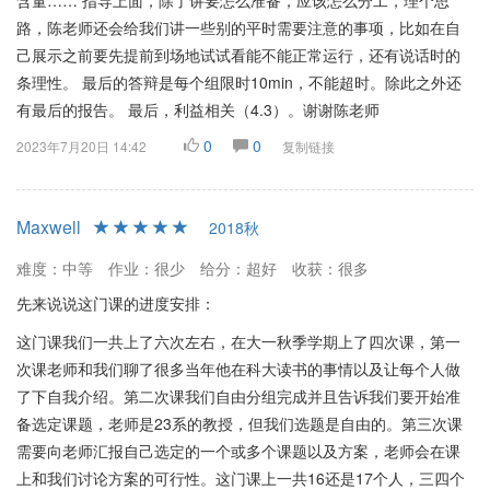
含量…… 指导上面，除了讲要怎么准备，应该怎么分工，理个思
路，陈老师还会给我们讲一些别的平时需要注意的事项，比如在自
己展示之前要先提前到场地试试看能不能正常运行，还有说话时的
条理性。 最后的答辩是每个组限时10min，不能超时。除此之外还
有最后的报告。 最后，利益相关（4.3）。谢谢陈老师
0
0
2023年7月20日 14:42
复制链接
Maxwell
2018秋
难度：中等
作业：很少
给分：超好
收获：很多
先来说说这门课的进度安排：
这门课我们一共上了六次左右，在大一秋季学期上了四次课，第一
次课老师和我们聊了很多当年他在科大读书的事情以及让每个人做
了下自我介绍。第二次课我们自由分组完成并且告诉我们要开始准
备选定课题，老师是23系的教授，但我们选题是自由的。第三次课
需要向老师汇报自己选定的一个或多个课题以及方案，老师会在课
上和我们讨论方案的可行性。这门课上一共16还是17个人，三四个