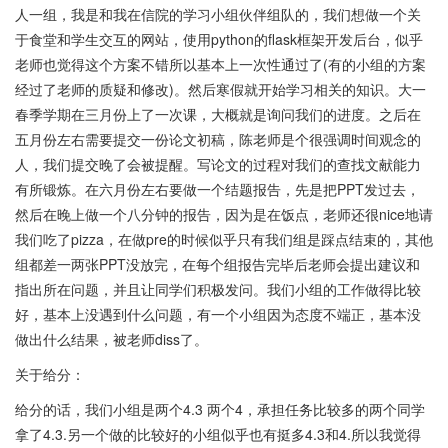
人一组，我是和我在信院的学习小组伙伴组队的，我们想做一个关
于食堂和学生交互的网站，使用python的flask框架开发后台，似乎
老师也觉得这个方案不错所以基本上一次性通过了(有的小组的方案
经过了老师的质疑和修改)。然后寒假就开始学习相关的知识。大一
春季学期在三月份上了一次课，大概就是询问我们的进度。之后在
五月份左右需要提交一份论文初稿，陈老师是个很强调时间观念的
人，我们提交晚了会被提醒。写论文的过程对我们的查找文献能力
有所锻炼。在六月份左右要做一个结题报告，先是把PPT发过去，
然后在晚上做一个八分钟的报告，因为是在饭点，老师还很nice地请
我们吃了pizza，在做pre的时候似乎只有我们组是踩点结束的，其他
组都差一两张PPT没放完，在每个组报告完毕后老师会提出建议和
指出所在问题，并且让同学们积极发问。我们小组的工作做得比较
好，基本上没遇到什么问题，有一个小组因为态度不端正，基本没
做出什么结果，被老师diss了。
关于给分：
给分的话，我们小组是两个4.3 两个4，承担任务比较多的两个同学
拿了4.3.另一个做的比较好的小组似乎也有挺多4.3和4.所以我觉得