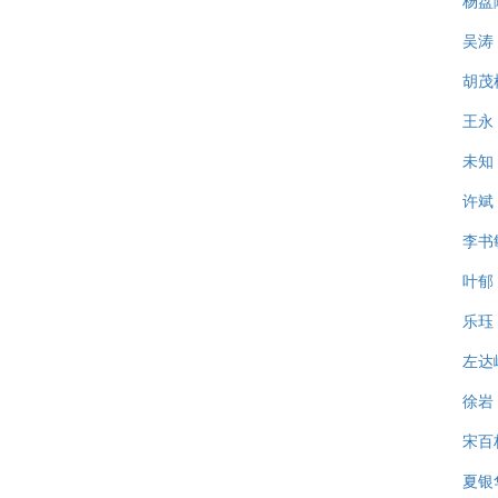
杨盘
吴涛
胡茂
王永
未知
许斌
李书
叶郁
乐珏
左达
徐岩
宋百
夏银