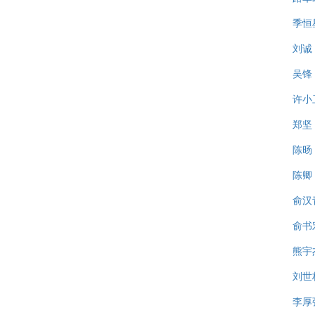
季恒
刘诚
吴锋
许小
郑坚
陈旸
陈卿
俞汉
俞书
熊宇
刘世
李厚