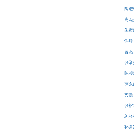
陶进
高晓
朱彦
许峰
曾杰
张举
陈昶
薛永
龚晨
张榕
郭经
孙道