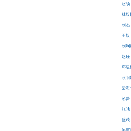
赵旸
林毅
刘杰
王毅
刘利
赵瑾
邓建
欧阳
梁海
彭蕾
张驰
盛茂
路军