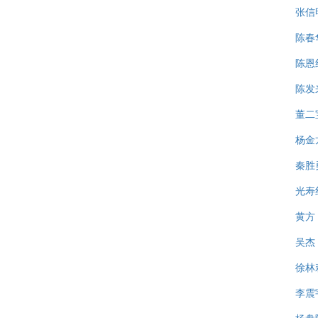
张信
陈春
陈恩
陈发
董二
杨金
秦胜
光寿
黄方
吴杰
徐林
李震