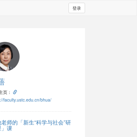
登录
蓓
主页：
://faculty.ustc.edu.cn/bhua/
他老师的「新生“科学与社会”研
课」课