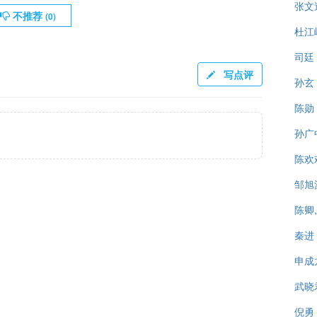
张文
不推荐
(
0
)
杜江
司廷
写点评
孙玄
陈勋
孙广
陈欢
邹旭
陈卿
秦进
申成
武晓
倪勇