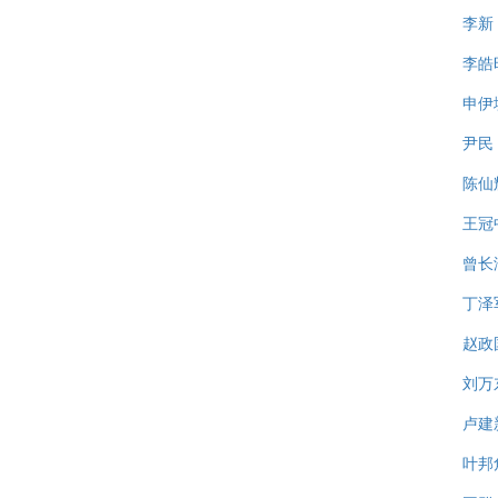
李新
李皓
申伊
尹民
陈仙
王冠
曾长
丁泽
赵政
刘万
卢建
叶邦