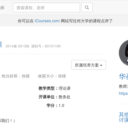
导师
你可以在
iCourses.com
网站写任何大学的课程点评了
课
2014春 2013秋 课程号：60101190
所属培养方案
华
给分好坏：你猜
收获大小：你猜
教师
教学类型：
理论课
https
开课单位：
教务处
学分：
1.0
其
讨
诉我们！）