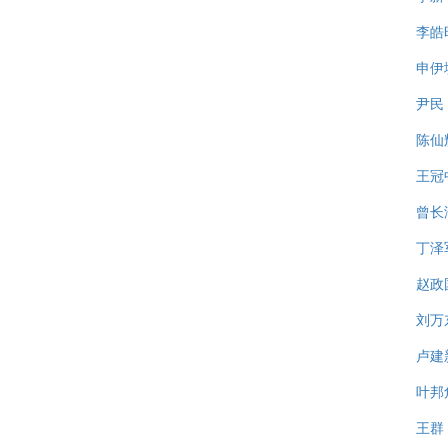
李皓
申伊
尹民
陈仙
王冠
曾长
丁泽
赵政
刘万
卢建
叶邦
王群