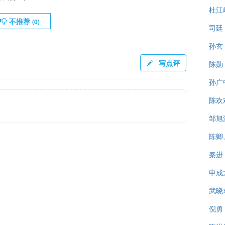
杜江
不推荐
(
0
)
司廷
孙玄
写点评
陈勋
孙广
陈欢
邹旭
陈卿
秦进
申成
武晓
倪勇