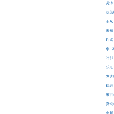
吴涛
胡茂
王永
未知
许斌
李书
叶郁
乐珏
左达
徐岩
宋百
夏银
李新