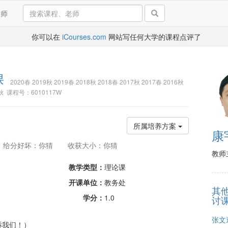
导师
你可以在
iCourses.com
网站写任何大学的课程点评了
课
2020春 2019秋 2019春 2018秋 2018春 2017秋 2017春 2016秋
13秋 课程号：6010117W
所属培养方案
康
给分好坏：你猜
收获大小：你猜
教师
教学类型：
理论课
开课单位：
教务处
其
学分：
1.0
讨
张文
诉我们！）