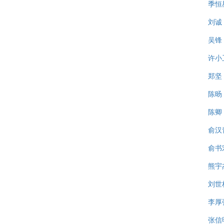
季恒
刘诚
吴锋
许小
郑坚
陈旸
陈卿
俞汉
俞书
熊宇
刘世
李厚
张信