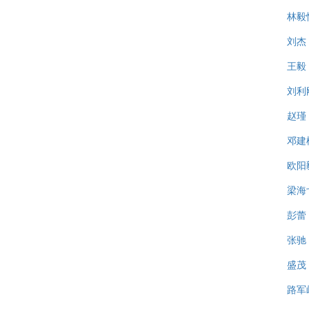
林毅
刘杰
王毅
刘利
赵瑾
邓建
欧阳
梁海
彭蕾
张驰
盛茂
路军