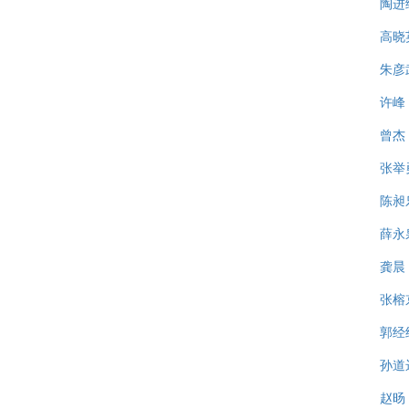
陶进
高晓
朱彦
许峰
曾杰
张举
陈昶
薛永
龚晨
张榕
郭经
孙道
赵旸