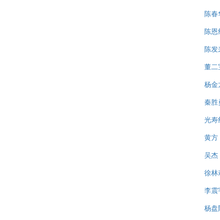
陈春
陈恩
陈发
董二
杨金
秦胜
光寿
黄方
吴杰
徐林
李震
杨盘