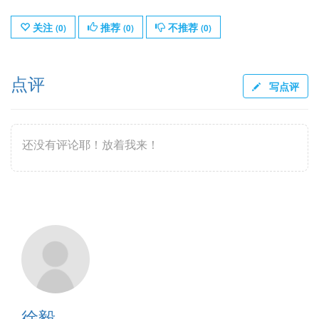
关注
推荐
不推荐
(
0
)
(
0
)
(
0
)
点评
写点评
还没有评论耶！放着我来！
徐毅