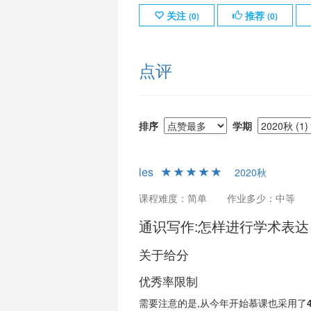
关注
推荐
(
0
)
(
0
)
点评
排序
学期
les
2020秋
课程难度：简单
作业多少：中等
通识写作:怎样进行学术表达
关于给分
优秀率限制
需要注意的是,从今年开始慕课也采用了