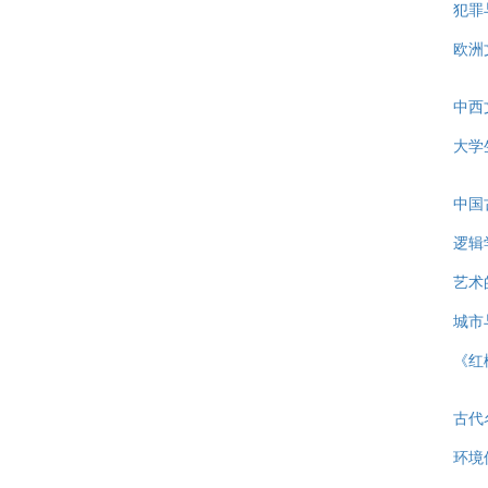
犯罪
欧洲
中西
大学
中国
逻辑
艺术
城市
《红
古代
环境