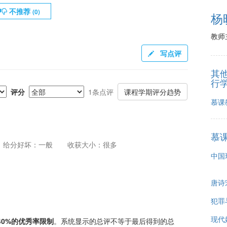
不推荐
(
0
)
杨
教师
写点评
其
行
评分
1条点评
课程学期评分趋势
慕课
慕
给分好坏：一般
收获大小：很多
中国
唐诗
犯罪
现代
40%的优秀率限制
。系统显示的总评不等于最后得到的总