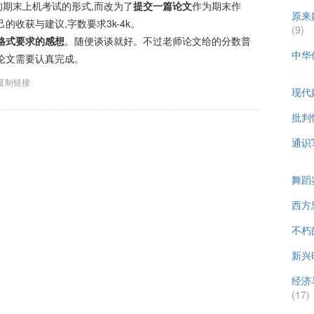
期末上机考试的形式,而改为了
提交一篇论文
作为期末作
原来
的收获与建议,字数要求3k-4k。
(9)
格式要求的感想
。随便谈谈就好。不过老师论文给的分数普
中华
分论文需要认真完成。
复制链接
现代
批判
通识
舞蹈
西方
不朽
新兴
经济
(17)