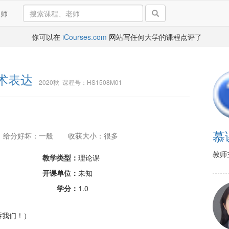
导师
你可以在
iCourses.com
网站写任何大学的课程点评了
术表达
2020秋 课程号：HS1508M01
慕
给分好坏：一般
收获大小：很多
教师
教学类型：
理论课
开课单位：
未知
学分：
1.0
诉我们！）