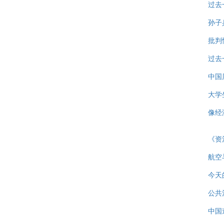
过去
孙子
批判
过去
中国
大学
像经
《资
航空
今天
公共
中国