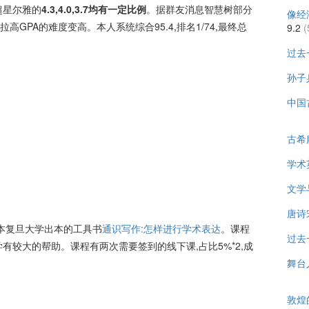
超星尔雅的
4.3,4.0,3.7均有一定比例
。据群友消息智慧树部分
像经
拉高GPA的难度变高。本人系统综合95.4,排名1/74,最终总
9.2
(
过去
孙子
中国
古希
学术
文学
唐诗
本复旦大学出本的工具书
通识写作:怎样进行学术表达
。课程
过去
有较大的帮助。课程有两次需要签到的线下课,占比5%*2,成
舞台
敦煌