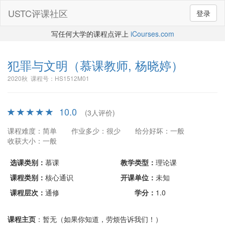
USTC评课社区
登录
写任何大学的课程点评上
iCourses.com
犯罪与文明
（慕课教师, 杨晓婷）
2020秋 课程号：HS1512M01
10.0
(3人评价)
课程难度：简单
作业多少：很少
给分好坏：一般
收获大小：一般
选课类别：
慕课
教学类型：
理论课
课程类别：
核心通识
开课单位：
未知
课程层次：
通修
学分：
1.0
课程主页
：暂无（如果你知道，劳烦告诉我们！）