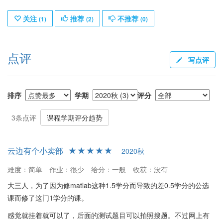
关注
推荐
不推荐
(
1
)
(
2
)
(
0
)
点评
写点评
排序
学期
评分
3条点评
课程学期评分趋势
云边有个小卖部
2020秋
难度：简单
作业：很少
给分：一般
收获：没有
大三人，为了因为修matlab这种1.5学分而导致的差0.5学分的公选
课而修了这门1学分的课。
感觉就挂着就可以了，后面的测试题目可以拍照搜题。不过网上有