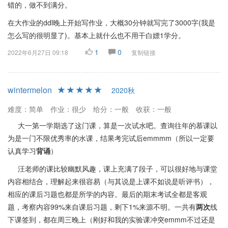
错的，做不到满分。
在大作业的ddl晚上开始写作业，大概30分钟就写完了3000字(我是
怎么写的很明显了)。基本上就什么也不用干白嫖1学分。
1
0
2022年6月27日 09:18
复制链接
wintermelon
2020秋
难度：简单
作业：很少
给分：一般
收获：一般
大一第一学期选了这门课，算是一次试水吧。查询往年的慕课以
为是一门不限优秀率的水课，结果考完试后emmmm（所以一定要
认真学习
背诵
）
汪老师的课比较幽默风趣，课上充满了段子，可以很好地与课堂
内容相结合，理解起来很容易（与其说是上课不如说是听评书），
相应的课后习题也都是所学的内容。最后的期末考试全都是客观
题，考察内容99%来自课后习题，剩下1%来源不明。一共有
两次
线
下课签到，都在周三晚上（刚好和我的实验课冲突emmm不过还是