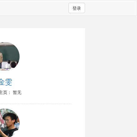
登录
金雯
主页： 暂无