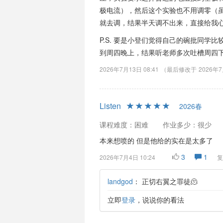
极电流），然后这个实验也不用调零（
就去调，结果半天调不出来，直接给我
P.S. 要是小登们觉得自己的碗批同
到周四晚上，结果听老师多次吐槽周四下
2026年7月13日 08:41
（最后修改于
2026年7
Listen
2026春
课程难度：困难
作业多少：很少
本来想喷的 但是他给的实在是太多了
3
1
2026年7月4日 10:24
复
landgod
：
正切右翼之罪徒🫠
立即
登录
，说说你的看法