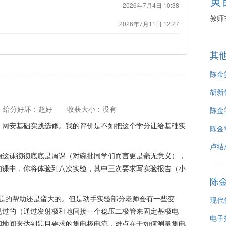
2026年7月4日 10:38
教师
2026年7月11日 12:27
其
陈金雯
胡新
给分好坏：超好
收获大小：没有
陈金雯
，网安基础实践选修。我的评价是不如把这个学分让给基础实
陈金雯
卢结
响这课彻彻底底是屑课（对碗批同学们而言更是毫无意义），
的课中，你将体验到八次实验，其中三次要求写实验报告（小
陈
。
计题的帮助还是蛮大的。但是动手实验部分老师会有一些变
现代
见过的（通过发射极和地间接一个稳压二极管来固定基极电
电子
和地间来达到题目要求的集电极电流，难点在于如何测量集电