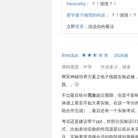
haoyuehy
：
？！强强？！
要学量子物理的码农
：
？！强强！？
立即
登录
，说说你的看法
Invictus
2026春
课程难度：中等
作业多少：很多
网安神秘培养方案之电子线路实验必修
践。。🙂
不过最后给分
完全
超出预期，但是不影
体感上甚至不如大雾实验。在该一学分
组合作完成），最后还有一个实验考试
考试还是建议带个ppt，对部分实验设
式，比如差动实验的恒流源是以前从未
压，实验要求选择合适的电阻接到基极