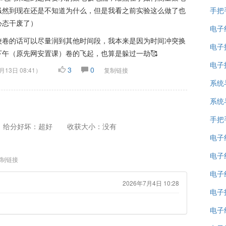
虽然到现在还是不知道为什么，但是我看之前实验这么做了也
手把
心态干废了）
电子
学比较卷的话可以尽量润到其他时间段，我本来是因为时间冲突换
电子
午（原先网安置课）卷的飞起，也算是躲过一劫🥰
电子
3
0
月13日 08:41
）
复制链接
系统
系统
手把
给分好坏：超好
收获大小：没有
电子
电子
制链接
电子
2026年7月4日 10:28
电子
电子