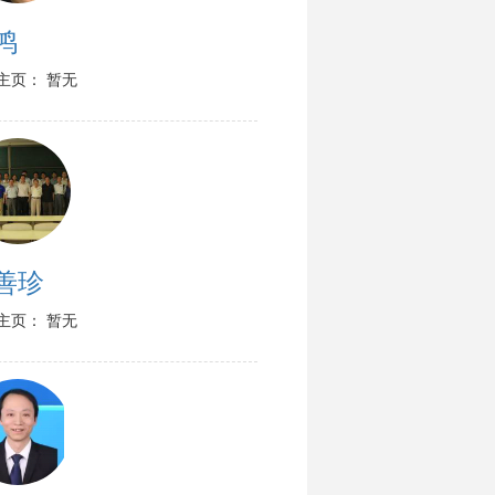
鸿
主页： 暂无
善珍
主页： 暂无