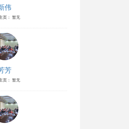
新伟
主页： 暂无
芳芳
主页： 暂无