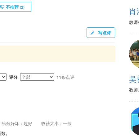
不推荐
(
2
)
肖
教师
写点评
吴
评分
11条点评
教师
给分好坏：超好
收获大小：一般
函数。