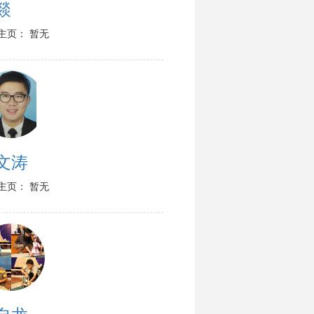
燚
主页： 暂无
文涛
主页： 暂无
自龙