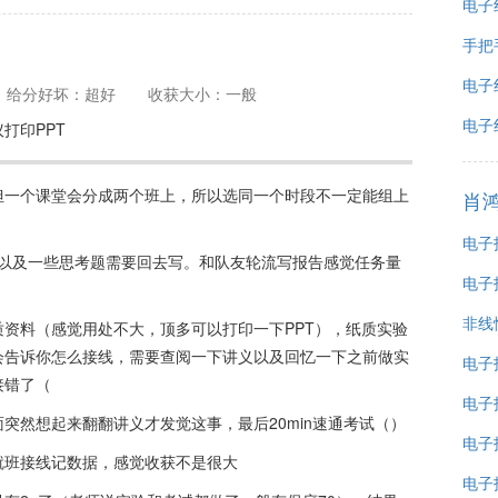
电子
手把
电子
给分好坏：超好
收获大小：一般
电子
打印PPT
但一个课堂会分成两个班上，所以选同一个时段不一定能组上
肖
电子
，以及一些思考题需要回去写。和队友轮流写报告感觉任务量
电子
非线
资料（感觉用处不大，顶多可以打印一下PPT），纸质实验
会告诉你怎么接线，需要查阅一下讲义以及回忆一下之前做实
电子
接错了（
电子
突然想起来翻翻讲义才发觉这事，最后20min速通考试（）
电子
就班接线记数据，感觉收获不是很大
电子