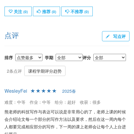
关注
推荐
不推荐
(
0
)
(
0
)
(
0
)
点评
写点评
排序
学期
评分
2条点评
课程学期评分趋势
WesleyFei
2025春
难度：中等
作业：中等
给分：超好
收获：很多
熊老师的科技写作与表达可以说是非常用心的了，老师上课的时候
会介绍论文每一个部分的写作方法以及要求，然后在这一周内每个
人都要完成相应部分的写作，下一周的课上老师会让每个人上台进