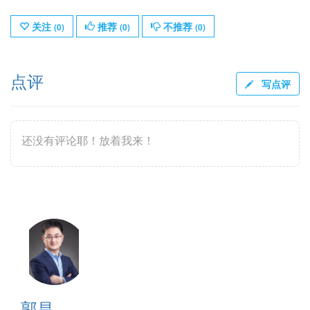
关注
推荐
不推荐
(
0
)
(
0
)
(
0
)
点评
写点评
还没有评论耶！放着我来！
郭昌