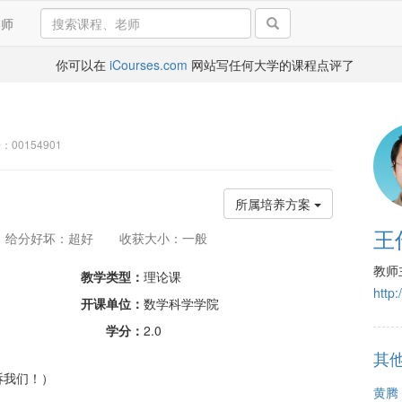
导师
你可以在
iCourses.com
网站写任何大学的课程点评了
：00154901
所属培养方案
王
给分好坏：超好
收获大小：一般
教师
教学类型：
理论课
http
开课单位：
数学科学学院
学分：
2.0
其
诉我们！）
黄腾