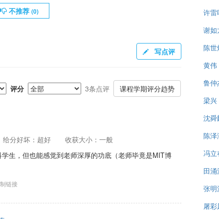
不推荐
(
0
)
许雷
谢如
陈世
写点评
黄伟
鲁仲
评分
3条点评
课程学期评分趋势
梁兴
沈舜
陈泽
给分好坏：超好
收获大小：一般
冯立
学生，但也能感觉到老师深厚的功底（老师毕竟是MIT博
田涌
制链接
张明
屠彩