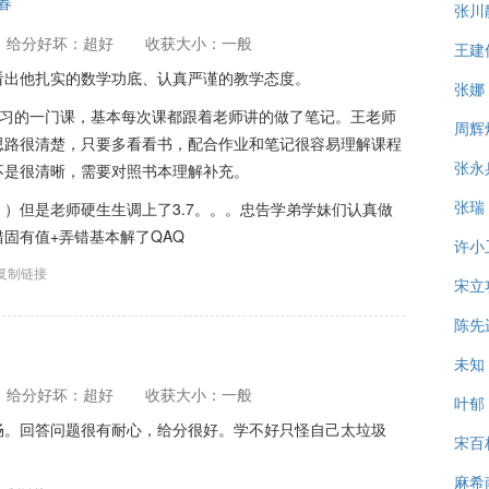
7春
张川
给分好坏：超好
收获大小：一般
王建
看出他扎实的数学功底、认真严谨的教学态度。
张娜
学习的一门课，基本每次课都跟着老师讲的做了笔记。王老师
周辉
思路很清楚，只要多看看书，配合作业和笔记很容易理解课程
张永
不是很清晰，需要对照书本理解补充。
张瑞
）但是老师硬生生调上了3.7。。。忠告学弟学妹们认真做
固有值+弄错基本解了QAQ
许小
复制链接
宋立
陈先
未知
给分好坏：超好
收获大小：一般
叶郁
畅。回答问题很有耐心，给分很好。学不好只怪自己太垃圾
宋百
麻希