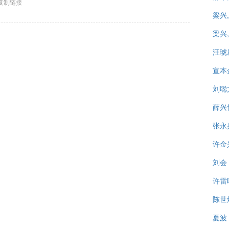
复制链接
梁兴
梁兴
汪琥
宣本
刘聪
薛兴
张永
许金
刘会
许雷
陈世
夏波