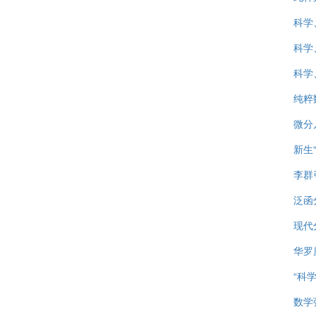
科学
科学
科学
纯粹
微分
新生
李群
泛函
现代
华罗
“科
数学