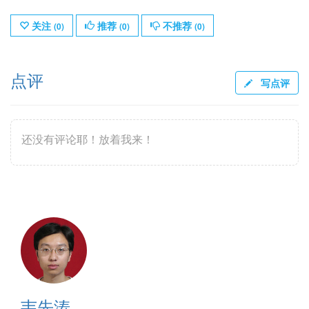
关注
推荐
不推荐
(
0
)
(
0
)
(
0
)
点评
写点评
还没有评论耶！放着我来！
韦先涛