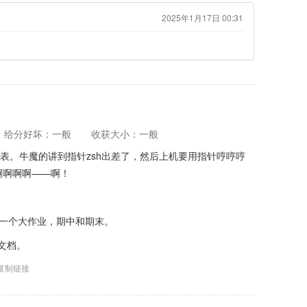
2025年1月17日 00:31
给分好坏：一般
收获大小：一般
表。牛魔的讲到指针zsh出差了，然后上机要用指针哼哼哼
啊啊啊啊——啊！
。
，一个大作业，期中和期末。
文档。
复制链接