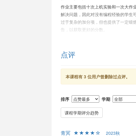
作业主要包括十次上机实验和一次大作
解决问题，因此对没有编程经验的学生
过于复杂的加分项，但也提供了一定锻
告，以获取更好的分数。
考试与给分
考试包括期中和期末，期中考试占比小
点评
习和做题来准备。另外，张老师被评价为
时间较晚，且未公开卷面分数。不过，
生，有机会获得较高的最终评分。
本课程有 3 位用户曾删除过点评。
总结
张四海老师的课程更适合愿意在课后投
排序
学期
力。由于课程任务重，及时作业态度和
责，是课程中的积极因素。没有编程基
课程学期评分趋势
划，以便在能最大化地从课程中受益。
青冥
2023秋