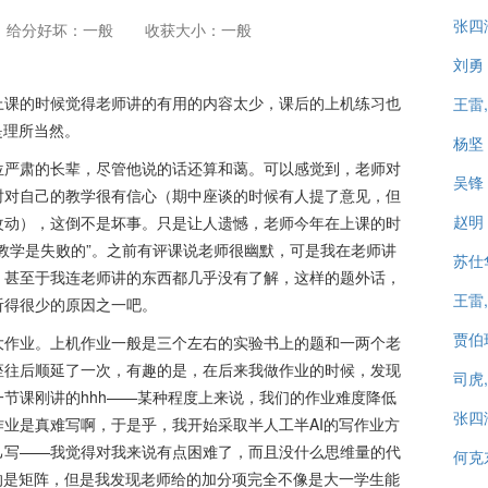
张四
给分好坏：一般
收获大小：一般
刘勇
上课的时候觉得老师讲的有用的内容太少，课后的上机练习也
王雷
是理所当然。
杨坚
位严肃的长辈，尽管他说的话还算和蔼。可以感觉到，老师对
吴锋
时对自己的教学很有信心（期中座谈的时候有人提了意见，但
赵明
改动），这倒不是坏事。只是让人遗憾，老师今年在上课的时
教学是失败的”。之前有评课说老师很幽默，可是我在老师讲
苏仕
，甚至于我连老师讲的东西都几乎没有了解，这样的题外话，
王雷
听得很少的原因之一吧。
贾伯
大作业。上机作业一般是三个左右的实验书上的题和一两个老
座往后顺延了一次，有趣的是，在后来我做作业的时候，发现
司虎
节课刚讲的hhh——某种程度上来说，我们的作业难度降低
张四
业是真难写啊，于是乎，我开始采取半人工半AI的写作业方
己写——我觉得对我来说有点困难了，而且没什么思维量的代
何克
的是矩阵，但是我发现老师给的加分项完全不像是大一学生能