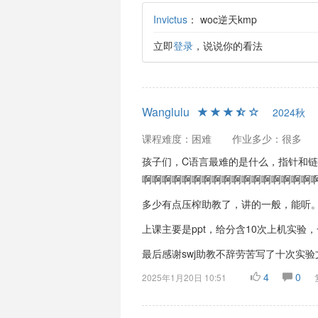
Invictus
：
woc逆天kmp
立即
登录
，说说你的看法
Wanglulu
2024秋
课程难度：困难
作业多少：很多
孩子们，C语言最难的是什么，指针和链
啊啊啊啊啊啊啊啊啊啊啊啊啊啊啊啊啊
多少有点压榨助教了，讲的一般，能听
上课主要是ppt，给分含10次上机实验
最后感谢swj助教不辞劳苦写了十次实验
4
0
2025年1月20日 10:51