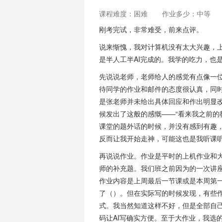
课程难度：困难
作业多少：中等
刚考完试，非常难受，前来点评。
说来惭愧，我对计算机没有太大兴趣，
是半人工半AI完成的。我学的吃力，也
先说说老师，老师给人的感觉有点像一
待同学的作业和邮件的态度很认真，同
是张老师并未给出具体回应和作出明显
候发出了这般的感慨——“看来我之前的
课堂的题外话的时候，并没有感到有趣
反而让我开始走神，可能这也是我听课
再说说作业。作业是平时的上机作业和
师的补充题。我们班之前因为的一次讲
作业内容是上周最后一节课或是本周第一
了（）。但在实际写的时候发现，有些作
式。我当然知道这样不好，但是全部自
码让AI写确实方便。至于大作业，我选