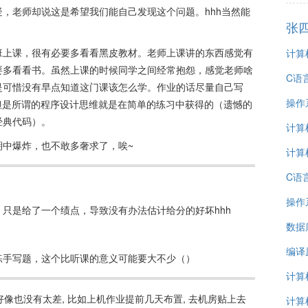
，老师却说这是希望我们能自己发现这个问题。hhh当然能
张
班上课，很有必要多看看黑皮教材。老师上课讲的东西感觉有
计算
要多看看书。虽然上课的时候同学之间经常抱怨，感觉老师啥
C语
是可惜没有早点知道这门课该怎么学。作业的话尽量自己写
操作
但是所谓的程序设计思维就是在简单的练习中获得的（遗憾的
经典代码）。
计算
期中爆炸，也不敢多奢求了，唉~
计算
C语
操作
只是给了一个绩点，导致没有办法估计给分的好坏hhh
数据
编译
练手写题，这个比听课的意义可能要大不少（）
计算
好像也没有太差, 比如上机作业提前几天布置, 去机房贴上去
计算