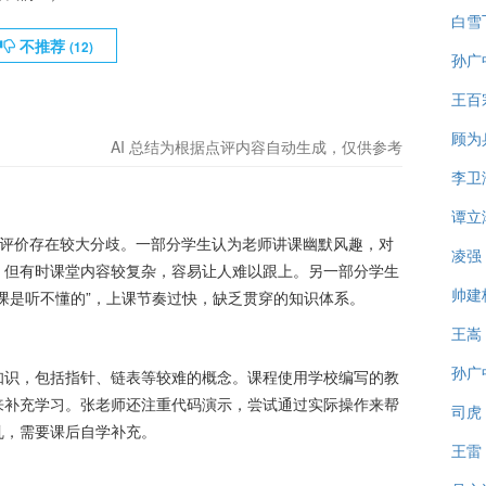
白雪
不推荐
(
12
)
孙广
王百
顾为
AI 总结为根据点评内容自动生成，仅供参考
李卫
谭立
程评价存在较大分歧。一部分学生认为老师讲课幽默风趣，对
凌强
，但有时课堂内容较复杂，容易让人难以跟上。另一部分学生
帅建
课是听不懂的”，上课节奏过快，缺乏贯穿的知识体系。
王嵩
孙广
知识，包括指针、链表等较难的概念。课程使用学校编写的教
来补充学习。张老师还注重代码演示，尝试通过实际操作来帮
司虎
乱，需要课后自学补充。
王雷