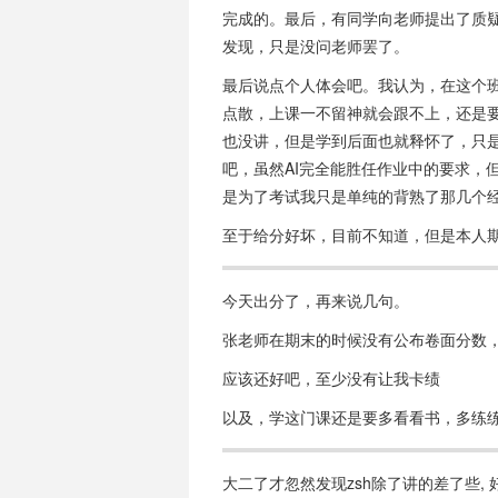
完成的。最后，有同学向老师提出了质疑
发现，只是没问老师罢了。
最后说点个人体会吧。我认为，在这个
点散，上课一不留神就会跟不上，还是
也没讲，但是学到后面也就释怀了，只
吧，虽然AI完全能胜任作业中的要求，
是为了考试我只是单纯的背熟了那几个
至于给分好坏，目前不知道，但是本人
今天出分了，再来说几句。
张老师在期末的时候没有公布卷面分数，
应该还好吧，至少没有让我卡绩
以及，学这门课还是要多看看书，多练
大二了才忽然发现zsh除了讲的差了些, 