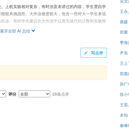
吴文
业。上机实验相对复杂，有时涉及未讲过的内容，学生需自学
王永
可能较具挑战性。大作业难度较大，包含一些对大一学生来说
炼机会。有的学生建议在大作业中认真完成代码注释和实验报
唐建
展开全部 AI 总结
郑重
季海
以检测学习进度，期末考试题量大，难度较大，需通过充分复
写点评
尹东
“给分不错”，但也有学生反映给分过程不够透明，成绩发布
王上
总体上老师给分较好，特别是认真完成平时作业和大作业的学
郑惠
孙广
入时间自习的学生，而对全然依赖课堂教学的学生可能较为吃
评分
28条点评
徐小
认真程度对最终成绩有显著影响。助教们通常被评价为认真负
王雷
础的学生在选课前需慎重考虑，做好充分心理准备和学习规
未知
秦琳