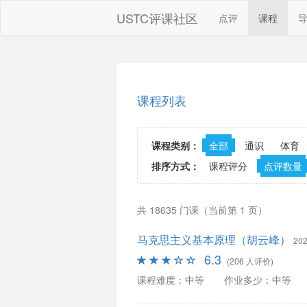
USTC评课社区
点评
课程
课程列表
课程类别：
全部
通识
体育
排序方式：
课程评分
点评数量
共 18635 门课（当前第 1 页）
马克思主义基本原理（胡云峰）
202
6.3
(206 人评价)
课程难度：中等
作业多少：中等