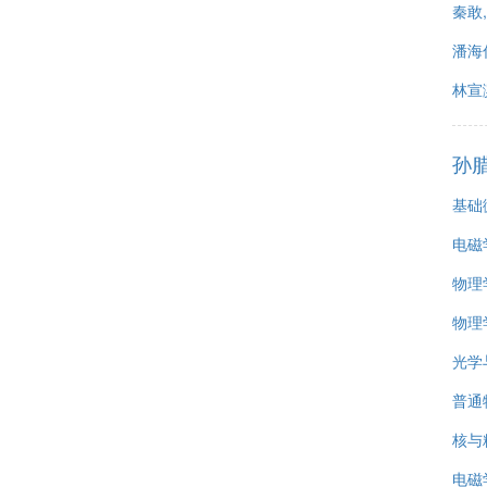
秦敢
潘海
林宣
孙
基础
电磁
物理
物理
光学
普通
核与
电磁