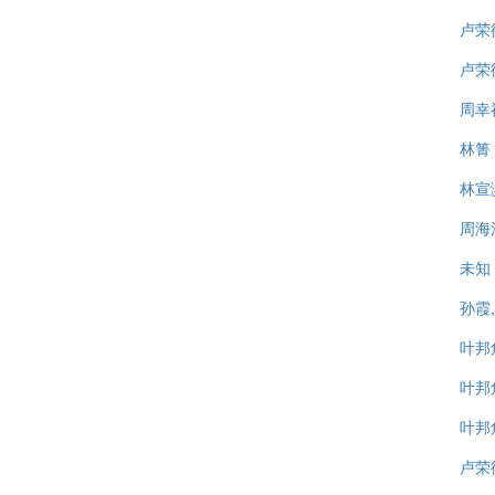
卢荣
卢荣
周幸
林箐
林宣
周海
未知
孙霞
叶邦
叶邦
叶邦
卢荣