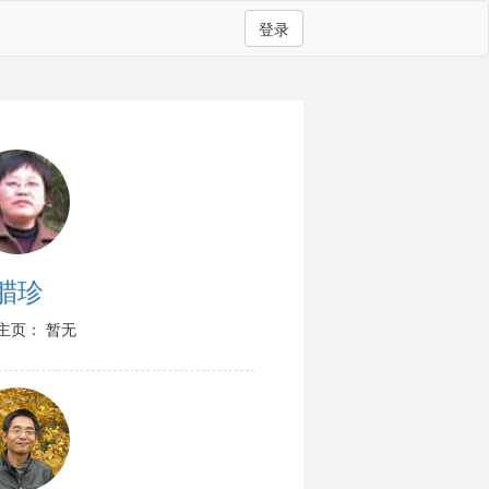
登录
腊珍
主页： 暂无