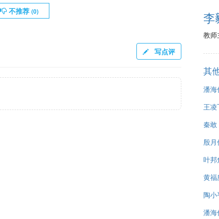
不推荐
(
0
)
李
教师
写点评
其
潘海
王凌
秦敢
殷月
叶邦
黄福
陶小
潘海