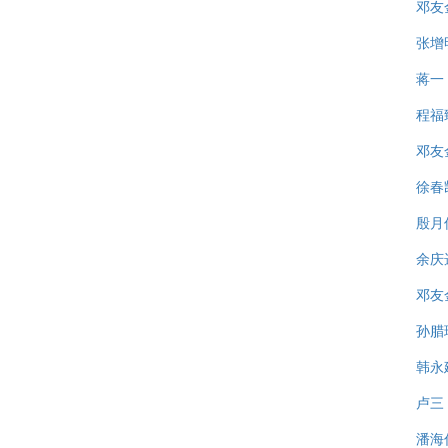
邓友
张增
蒋一
程福
邓友
徐春
殷月
余庆
邓友
孙腊
韩永
卢三
潘海