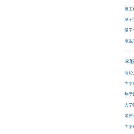
自主
量子
量子
电磁
李
理论
力学
热学
力学
等离
力学