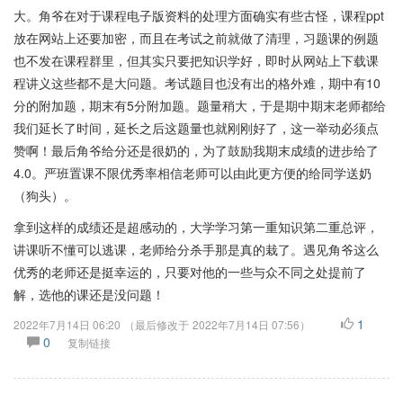
大。角爷在对于课程电子版资料的处理方面确实有些古怪，课程ppt
放在网站上还要加密，而且在考试之前就做了清理，习题课的例题
也不发在课程群里，但其实只要把知识学好，即时从网站上下载课
程讲义这些都不是大问题。考试题目也没有出的格外难，期中有10
分的附加题，期末有5分附加题。题量稍大，于是期中期末老师都给
我们延长了时间，延长之后这题量也就刚刚好了，这一举动必须点
赞啊！最后角爷给分还是很奶的，为了鼓励我期末成绩的进步给了
4.0。严班置课不限优秀率相信老师可以由此更方便的给同学送奶
（狗头）。
拿到这样的成绩还是超感动的，大学学习第一重知识第二重总评，
讲课听不懂可以逃课，老师给分杀手那是真的栽了。遇见角爷这么
优秀的老师还是挺幸运的，只要对他的一些与众不同之处提前了
解，选他的课还是没问题！
1
2022年7月14日 06:20
（最后修改于
2022年7月14日 07:56
）
0
复制链接