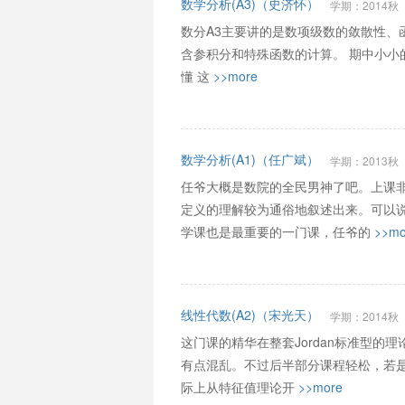
数学分析(A3)（史济怀）
学期：2014秋
数分A3主要讲的是数项级数的敛散性、函数
含参积分和特殊函数的计算。 期中小小
懂 这
>>more
数学分析(A1)（任广斌）
学期：2013秋
任爷大概是数院的全民男神了吧。上课
定义的理解较为通俗地叙述出来。可以
学课也是最重要的一门课，任爷的
>>mo
线性代数(A2)（宋光天）
学期：2014秋
这门课的精华在整套Jordan标准型的
有点混乱。不过后半部分课程轻松，若是
际上从特征值理论开
>>more