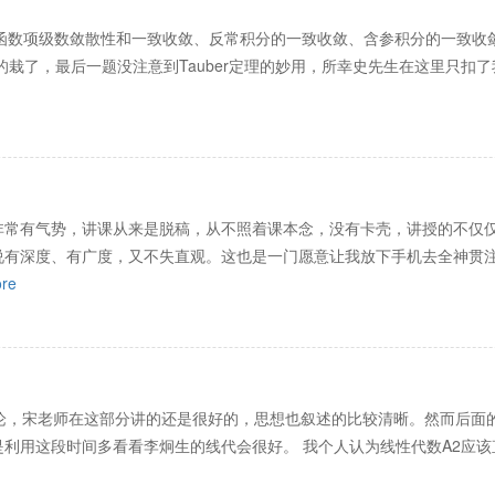
项级数敛散性和一致收敛、反常积分的一致收敛、含参积分的一致收敛、Four
的栽了，最后一题没注意到Tauber定理的妙用，所幸史先生在这里只扣
非常有气势，讲课从来是脱稿，从不照着课本念，没有卡壳，讲授的不仅
说有深度、有广度，又不失直观。这也是一门愿意让我放下手机去全神贯注
re
理论，宋老师在这部分讲的还是很好的，思想也叙述的比较清晰。然而后面的二
利用这段时间多看看李炯生的线代会很好。 我个人认为线性代数A2应