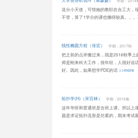
大学英语听说IV（慕媛媛）
学期：2014
送分小天使，可惜她的教职在合工大，现
不管，算了1学分的课也懒得较真。。
线性椭圆方程（张宏）
学期：2017秋
把之前的点评搬过来…我是2016秋季
师是刚来科大工作，很年轻，人很好说
好。因此，如果想学PDE的话
>>more
拓扑学(H)（宋百林）
学期：2016春
这年华班和普通班是合班上课。所以上课情况可以
题是求证拓扑流形是仿紧的，期末考试最