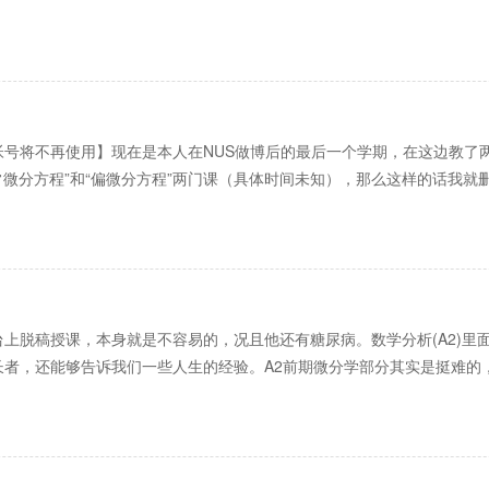
号将不再使用】现在是本人在NUS做博后的最后一个学期，在这边教了两
常微分方程”和“偏微分方程”两门课（具体时间未知），那么这样的话我就删
上脱稿授课，本身就是不容易的，况且他还有糖尿病。数学分析(A2)里
长者，还能够告诉我们一些人生的经验。A2前期微分学部分其实是挺难的