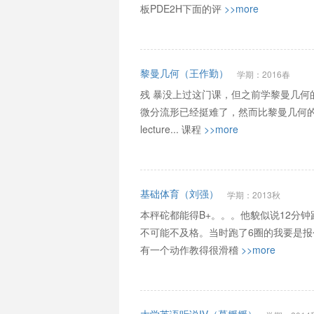
板PDE2H下面的评
>>more
黎曼几何（王作勤）
学期：2016春
残 暴没上过这门课，但之前学黎曼几
微分流形已经挺难了，然而比黎曼几何的讲
lecture... 课程
>>more
基础体育（刘强）
学期：2013秋
本秤砣都能得B+。。。他貌似说12分
不可能不及格。当时跑了6圈的我要是报
有一个动作教得很滑稽
>>more