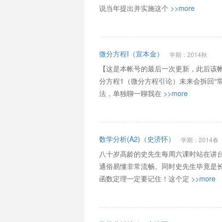
说当年提出并实施这个
>>more
微分方程I（宣本金）
学期：2014秋
【这是本帐号的最后一次更新，此后该帐
分方程1（微分方程引论）未来会拆回“
法，单独聊一聊我在
>>more
数学分析(A2)（史济怀）
学期：2014春
八十岁高龄的史先生每周六课时站在讲台
通俗易懂非常流畅。同时史先生毕竟是
函数定理一定要记住！这个定
>>more