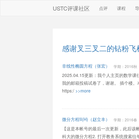
USTC评课社区
点评
课程
感谢叉三叉二的钻粉飞
非线性椭圆方程（张宏）
学期：2016秋
2025.04.15更新：我个人主页的
我的邮箱投稿试卷了，谢谢。 插个楼。
https:/
>>more
微分方程II(H)（赵立丰）
学期：2016春
【这是本帐号的最后一次更新，此后该帐
科大的微分方程2. 打开教务系统搜索