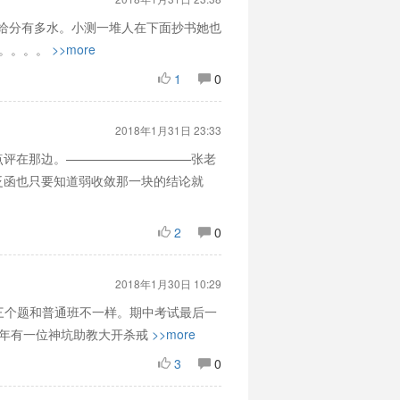
下给分有多水。小测一堆人在下面抄书她也
。。。。。
>>more
1
0
2018年1月31日 23:33
的点评在那边。——————————张老
泛函也只要知道弱收敛那一块的结论就
2
0
2018年1月30日 10:29
试大约有两三个题和普通班不一样。期中考试最后一
一年有一位神坑助教大开杀戒
>>more
3
0