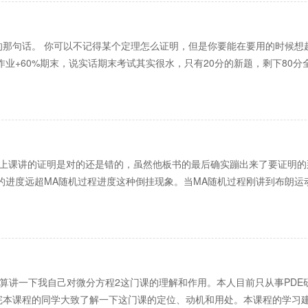
那句话。 你可以不记得某个定理怎么证明，但是你要能在要用的时候想
作业+60%期末，说实话期末考试其实很水，只有20分的新题，剩下80
他上课讲的证明是对的还是错的，虽然他板书的最后确实蹦出来了要证明
的进度远超MA随机过程进度这种倒挂现象。当MA随机过程刚讲到布朗运
打算讲一下我自己对微分方程2这门课的理解和作用。本人目前只从事PDE
本课程的同学大致了解一下这门课的定位、动机和用处。本课程的学习建议