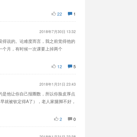
22
1
2018年7月30日 13:32
没得说的。论难度而言，我之前觉得他的
了一个月，有时候一次课要上掉两个
12
5
2018年1月31日 23:43
要的是他让你自己报圈数，所以你脸皮厚点
们早就被钦定得A了），老人家腿脚不好，
2
0
2018年1月31日 23:38