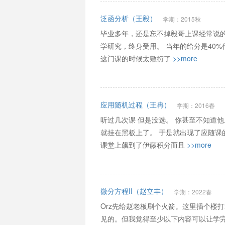
泛函分析（王毅）
学期：2015秋
毕业多年，还是忘不掉毅哥上课经常说的
学研究，终身受用。 当年的给分是40%
这门课的时候太敷衍了
>>more
应用随机过程（王冉）
学期：2016春
听过几次课 但是没选。 你甚至不知道
就挂在黑板上了。 于是就出现了应随课
课堂上飙到了伊藤积分而且
>>more
微分方程II（赵立丰）
学期：2022春
Orz先给赵老板刷个火箭。这里插个楼
见的。但我觉得至少以下内容可以让学完