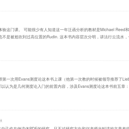
这门课。 可能很少有人知道这一年泛函分析的教材是Michael Reed和B
也不是被尬吹到过高位置的Rudin. 这本书内容层次分明，讲法行云流水
师第一次用Evans测度论这本书上课（他第一次教的时候被领导推荐了Lie
为是几何测度论入门的前置内容，涉及Evans测度论这本书前五章：Rado
秋
自己也在做流体PDE的研究，只不过研究方向和赵老师当时讲的文章差