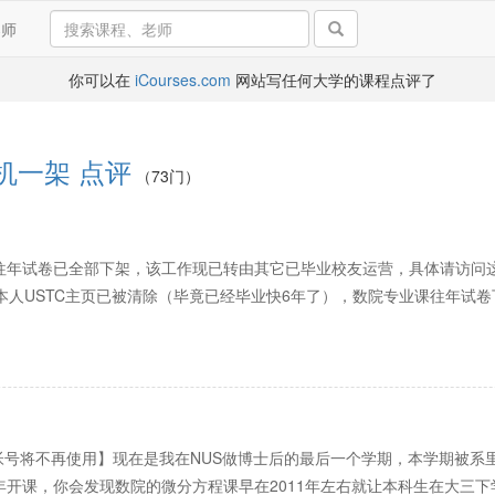
导师
你可以在
iCourses.com
网站写任何大学的课程点评了
机一架
点评
（73门）
数学课往年试卷已全部下架，该工作现已转由其它已毕业校友运营，具体请访
本人USTC主页已被清除（毕竟已经毕业快6年了），数院专业课往年试卷
号将不再使用】现在是我在NUS做博士后的最后一个学期，本学期被系里
往年开课，你会发现数院的微分方程课早在2011年左右就让本科生在大三