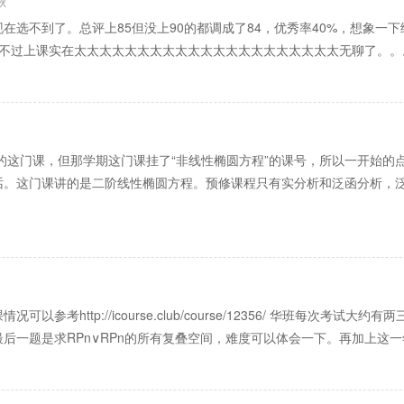
秋
在选不到了。总评上85但没上90的都调成了84，优秀率40%，想象一
。不过上课实在太太太太太太太太太太太太太太太太太太太太太无聊了。
上的这门课，但那学期这门课挂了“非线性椭圆方程”的课号，所以一开始
话。这门课讲的是二阶线性椭圆方程。预修课程只有实分析和泛函分析，
参考http://icourse.club/course/12356/ 华班每次考
后一题是求RPn∨RPn的所有复叠空间，难度可以体会一下。再加上这