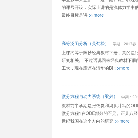
的课号开设，实际上讲的是流体力学中的偏微
最终目标是讲
>>more
高等泛函分析（吴劲松）
学期：2017春
上课约等于照抄经典教材下册，真的是很
研究相关。 不过话说回来经典教材下册
工大，现在应该在清华的BI
>>more
微分方程与动力系统（梁兴）
学期：20
教材前半学期是张锦炎和冯贝叶写的OD
微分方程1在ODE部分的不足。正儿八
世纪我国在这个方向的研究
>>more