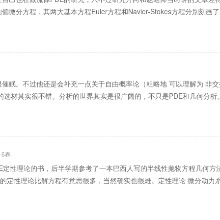
分方程，其两大基本方程Euler方程和Navier-Stokes方程分别
催眠。不过他还是会补充一点关于自由概率论（粗略地 可以理解为 非
的选材其实很不错。分析的世界其实是很广阔的，不只是PDE和几何分析
16春
E定性理论的书，后半学期参考了一本巴西人写的半线性抛物方程几何方
经的定性理论比解方程有意思很多，当然确实也很难。定性理论 微分动力