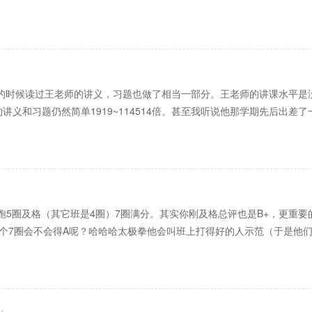
何的时候读过王老师的讲义，习题也做了相当一部分。王老师的讲课水平是
义和习题仍然简单1919~114514倍。甚至我听说他那学期先后出差
钟跑5圈及格（其它班是4圈）7圈满分。其实你刚及格总评也是B+，更重
个7圈会不会得A呢？哈哈哈太极拳他会叫班上打得好的人示范（于是他