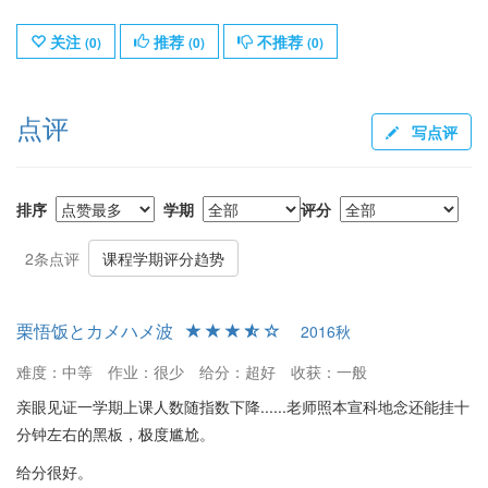
关注
推荐
不推荐
(
0
)
(
0
)
(
0
)
点评
写点评
排序
学期
评分
2条点评
课程学期评分趋势
栗悟饭とカメハメ波
2016秋
难度：中等
作业：很少
给分：超好
收获：一般
亲眼见证一学期上课人数随指数下降......老师照本宣科地念还能挂十
分钟左右的黑板，极度尴尬。
给分很好。